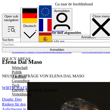
Ga naar de hoofdinhoud
Anmelden
Open sub
Close menu
English
navigation
Deutsch
Français
Sie sind abgemeldet.
Anmelden
Suchen
Licht aus
Español
Anmelden
Ukraine
Politik
Verteidigung
Rapporteur
Newsletters
Event
POLICY AREAS
Elena Dal Maso
Wirtschaft
Politik
NEUSTE BEITRÄGE VON ELENA DAL MASO
Agrifood
Gesundheit
Tech
WIRTSCHAFT
Energie, Umwelt & Transport
Verteidigung
Draghi: Drei
Risiken für den
Aufschwung in