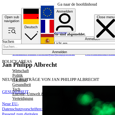
Ga naar de hoofdinhoud
Anmelden
Open sub
Close menu
English
navigation
Deutsch
Français
Sie sind abgemeldet.
Anmelden
Suchen
Licht aus
Español
Anmelden
Ukraine
Politik
Verteidigung
Rapporteur
Newsletters
Event
POLICY AREAS
Jan Philipp Albrecht
Wirtschaft
Politik
NEUSTE BEITRÄGE VON JAN PHILIPP ALBRECHT
Agrifood
Gesundheit
Tech
GESUNDHEIT
Energie, Umwelt & Transport
Verteidigung
Neue EU-
Datenschutzvorschriften:
Passend zum digitalen