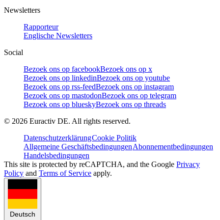
Newsletters
Rapporteur
Englische Newsletters
Social
Bezoek ons op facebook
Bezoek ons op x
Bezoek ons op linkedin
Bezoek ons op youtube
Bezoek ons op rss-feed
Bezoek ons op instagram
Bezoek ons op mastodon
Bezoek ons op telegram
Bezoek ons op bluesky
Bezoek ons op threads
©
2026
Euractiv DE. All rights reserved.
Datenschutzerklärung
Cookie Politik
Allgemeine Geschäftsbedingungen
Abonnementbedingungen
Handelsbedingungen
This site is protected by reCAPTCHA, and the Google
Privacy
Policy
and
Terms of Service
apply.
Deutsch