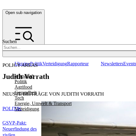
Open sub navigation
Suchen
Ukraine
Politik
Verteidigung
Rapporteur
Newsletters
Event
POLICY AREAS
Judith Vorrath
Wirtschaft
Politik
Agrifood
Gesundheit
NEUSTE BEITRÄGE VON JUDITH VORRATH
Tech
Energie, Umwelt & Transport
POLITIK
Verteidigung
GSVP-Pakt:
Neuerfindung des
zivilen