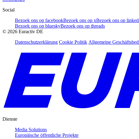
Social
Bezoek ons op facebook
Bezoek ons op x
Bezoek ons op linked
Bezoek ons op bluesky
Bezoek ons op threads
©
2026
Euractiv DE
Datenschutzerklärung
Cookie Politik
Allgemeine Geschäftsbe
Dienste
Media Solutions
Europäische öffentliche Projekte