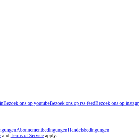
in
Bezoek ons op youtube
Bezoek ons op rss-feed
Bezoek ons op instag
ingungen
Abonnementbedingungen
Handelsbedingungen
y
and
Terms of Service
apply.