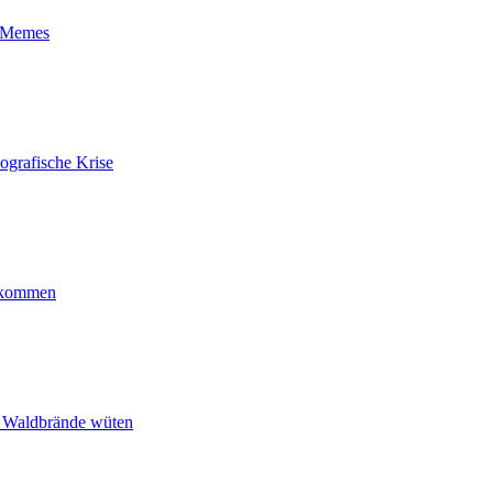
t-Memes
ografische Krise
ankommen
n Waldbrände wüten