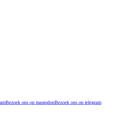
ram
Bezoek ons op mastodon
Bezoek ons op telegram