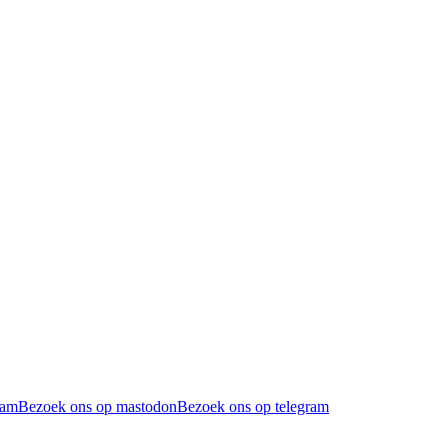
ram
Bezoek ons op mastodon
Bezoek ons op telegram