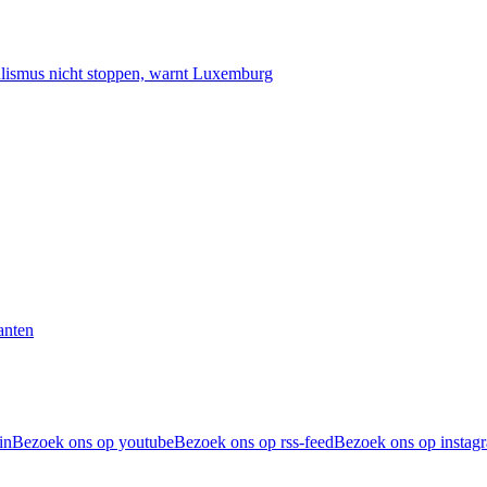
smus nicht stoppen, warnt Luxemburg
anten
in
Bezoek ons op youtube
Bezoek ons op rss-feed
Bezoek ons op instag