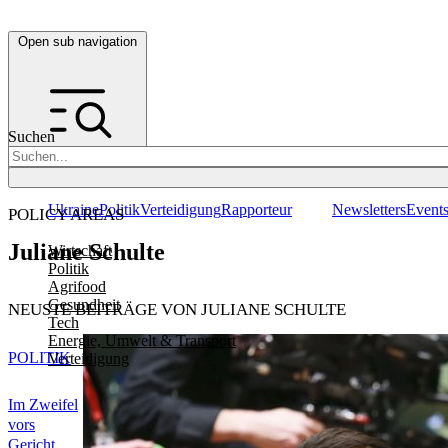
Open sub navigation
Suchen
Ukraine
Politik
Verteidigung
Rapporteur
Newsletters
Event
POLICY AREAS
Juliane Schulte
Wirtschaft
Politik
Agrifood
Gesundheit
NEUSTE BEITRÄGE VON JULIANE SCHULTE
Tech
Energie, Umwelt & Transport
POLITIK
Verteidigung
Im Zweifel
vors
Gericht