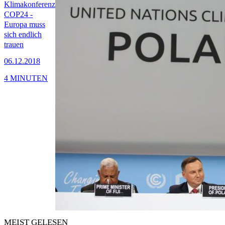
Klimakonferenz
COP24 -
Europa muss
sich endlich
trauen
06.12.2018
4 MINUTEN
MEIST GELESEN