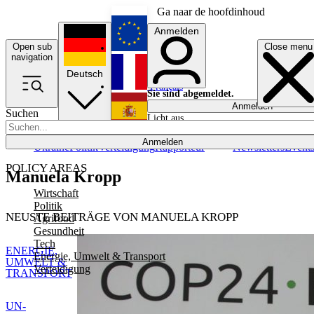
Ga naar de hoofdinhoud
Anmelden
Open sub
Close menu
English
navigation
Deutsch
Français
Sie sind abgemeldet.
Anmelden
Suchen
Licht aus
Español
Anmelden
Ukraine
Politik
Verteidigung
Rapporteur
Newsletters
Event
POLICY AREAS
Manuela Kropp
Wirtschaft
Politik
NEUSTE BEITRÄGE VON MANUELA KROPP
Agrifood
Gesundheit
Tech
ENERGIE,
Energie, Umwelt & Transport
UMWELT &
Verteidigung
TRANSPORT
UN-