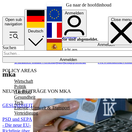
Ga naar de hoofdinhoud
Anmelden
Open sub
Close menu
English
navigation
Deutsch
Français
Sie sind abgemeldet.
Anmelden
Suchen
Licht aus
Español
Anmelden
Ukraine
Politik
Verteidigung
Rapporteur
Newsletters
Event
POLICY AREAS
mka
Wirtschaft
Politik
NEUSTE BEITRÄGE VON MKA
Agrifood
Gesundheit
Tech
GESUNDHEIT
Energie, Umwelt & Transport
Verteidigung
PSD und SEPA
- Die neue EU-
Richtlinie über