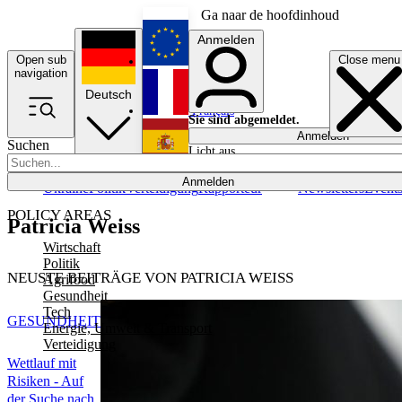
Ga naar de hoofdinhoud
Anmelden
Open sub
Close menu
English
navigation
Deutsch
Français
Sie sind abgemeldet.
Anmelden
Suchen
Licht aus
Español
Anmelden
Ukraine
Politik
Verteidigung
Rapporteur
Newsletters
Event
POLICY AREAS
Patricia Weiss
Wirtschaft
Politik
NEUSTE BEITRÄGE VON PATRICIA WEISS
Agrifood
Gesundheit
Tech
GESUNDHEIT
Energie, Umwelt & Transport
Verteidigung
Wettlauf mit
Risiken - Auf
der Suche nach