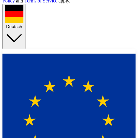
Policy
and
Terms of Service
apply.
Deutsch