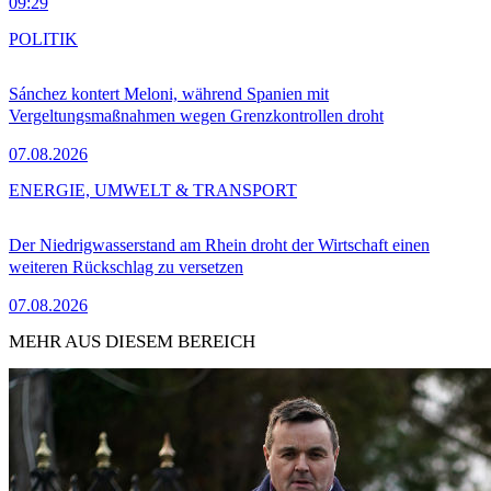
09:29
POLITIK
Sánchez kontert Meloni, während Spanien mit
Vergeltungsmaßnahmen wegen Grenzkontrollen droht
07.08.2026
ENERGIE, UMWELT & TRANSPORT
Der Niedrigwasserstand am Rhein droht der Wirtschaft einen
weiteren Rückschlag zu versetzen
07.08.2026
MEHR AUS DIESEM BEREICH