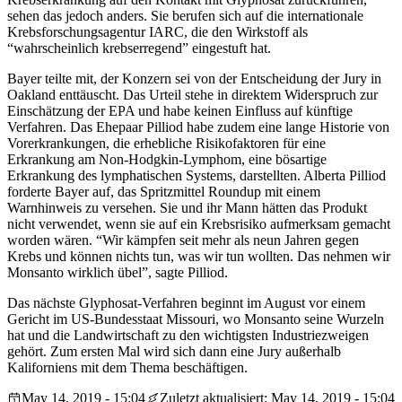
sehen das jedoch anders. Sie berufen sich auf die internationale
Krebsforschungsagentur IARC, die den Wirkstoff als
“wahrscheinlich krebserregend” eingestuft hat.
Bayer teilte mit, der Konzern sei von der Entscheidung der Jury in
Oakland enttäuscht. Das Urteil stehe in direktem Widerspruch zur
Einschätzung der EPA und habe keinen Einfluss auf künftige
Verfahren. Das Ehepaar Pilliod habe zudem eine lange Historie von
Vorerkrankungen, die erhebliche Risikofaktoren für eine
Erkrankung am Non-Hodgkin-Lymphom, eine bösartige
Erkrankung des lymphatischen Systems, darstellten. Alberta Pilliod
forderte Bayer auf, das Spritzmittel Roundup mit einem
Warnhinweis zu versehen. Sie und ihr Mann hätten das Produkt
nicht verwendet, wenn sie auf ein Krebsrisiko aufmerksam gemacht
worden wären. “Wir kämpfen seit mehr als neun Jahren gegen
Krebs und können nichts tun, was wir tun wollten. Das nehmen wir
Monsanto wirklich übel”, sagte Pilliod.
Das nächste Glyphosat-Verfahren beginnt im August vor einem
Gericht im US-Bundesstaat Missouri, wo Monsanto seine Wurzeln
hat und die Landwirtschaft zu den wichtigsten Industriezweigen
gehört. Zum ersten Mal wird sich dann eine Jury außerhalb
Kaliforniens mit dem Thema beschäftigen.
May 14, 2019 - 15:04
Zuletzt aktualisiert: May 14, 2019 - 15:04