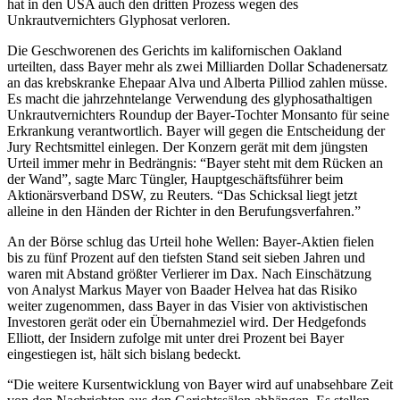
hat in den USA auch den dritten Prozess wegen des
Unkrautvernichters Glyphosat verloren.
Die Geschworenen des Gerichts im kalifornischen Oakland
urteilten, dass Bayer mehr als zwei Milliarden Dollar Schadenersatz
an das krebskranke Ehepaar Alva und Alberta Pilliod zahlen müsse.
Es macht die jahrzehntelange Verwendung des glyphosathaltigen
Unkrautvernichters Roundup der Bayer-Tochter Monsanto für seine
Erkrankung verantwortlich. Bayer will gegen die Entscheidung der
Jury Rechtsmittel einlegen. Der Konzern gerät mit dem jüngsten
Urteil immer mehr in Bedrängnis: “Bayer steht mit dem Rücken an
der Wand”, sagte Marc Tüngler, Hauptgeschäftsführer beim
Aktionärsverband DSW, zu Reuters. “Das Schicksal liegt jetzt
alleine in den Händen der Richter in den Berufungsverfahren.”
An der Börse schlug das Urteil hohe Wellen: Bayer-Aktien fielen
bis zu fünf Prozent auf den tiefsten Stand seit sieben Jahren und
waren mit Abstand größter Verlierer im Dax. Nach Einschätzung
von Analyst Markus Mayer von Baader Helvea hat das Risiko
weiter zugenommen, dass Bayer in das Visier von aktivistischen
Investoren gerät oder ein Übernahmeziel wird. Der Hedgefonds
Elliott, der Insidern zufolge mit unter drei Prozent bei Bayer
eingestiegen ist, hält sich bislang bedeckt.
“Die weitere Kursentwicklung von Bayer wird auf unabsehbare Zeit