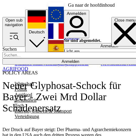
Ga naar de hoofdinhoud
Anmelden
Open sub
Close menu
English
navigation
Deutsch
Français
Sie sind abgemeldet.
Anmelden
Suchen
Licht aus
Español
Anmelden
Ukraine
Politik
Verteidigung
Rapporteur
Newsletters
Event
AGRIFOOD
POLICY AREAS
Neuer Glyphosat-Schock für
Wirtschaft
Politik
Bayer - Zwei Mrd Dollar
Agrifood
Gesundheit
Schadenersatz
Tech
Energie, Umwelt & Transport
Verteidigung
Der Druck auf Bayer steigt: Der Pharma- und Agrarchemiekonzern
hat in den USA auch den dritten Prozess wegen des