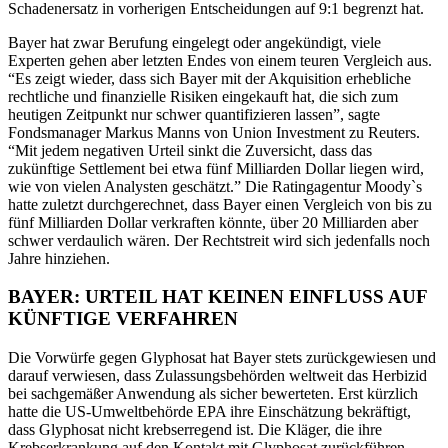
Schadenersatz in vorherigen Entscheidungen auf 9:1 begrenzt hat.
Bayer hat zwar Berufung eingelegt oder angekündigt, viele
Experten gehen aber letzten Endes von einem teuren Vergleich aus.
“Es zeigt wieder, dass sich Bayer mit der Akquisition erhebliche
rechtliche und finanzielle Risiken eingekauft hat, die sich zum
heutigen Zeitpunkt nur schwer quantifizieren lassen”, sagte
Fondsmanager Markus Manns von Union Investment zu Reuters.
“Mit jedem negativen Urteil sinkt die Zuversicht, dass das
zukünftige Settlement bei etwa fünf Milliarden Dollar liegen wird,
wie von vielen Analysten geschätzt.” Die Ratingagentur Moody`s
hatte zuletzt durchgerechnet, dass Bayer einen Vergleich von bis zu
fünf Milliarden Dollar verkraften könnte, über 20 Milliarden aber
schwer verdaulich wären. Der Rechtstreit wird sich jedenfalls noch
Jahre hinziehen.
BAYER: URTEIL HAT KEINEN EINFLUSS AUF
KÜNFTIGE VERFAHREN
Die Vorwürfe gegen Glyphosat hat Bayer stets zurückgewiesen und
darauf verwiesen, dass Zulassungsbehörden weltweit das Herbizid
bei sachgemäßer Anwendung als sicher bewerteten. Erst kürzlich
hatte die US-Umweltbehörde EPA ihre Einschätzung bekräftigt,
dass Glyphosat nicht krebserregend ist. Die Kläger, die ihre
Krebserkrankung auf den Kontakt mit Glyphosat zurückführen,