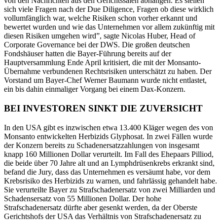
von den Nachrichten aus den Gerichtssälen abhängen. Es stellen
sich viele Fragen nach der Due Diligence, Fragen ob diese wirklich
vollumfänglich war, welche Risiken schon vorher erkannt und
bewertet wurden und wie das Unternehmen vor allem zukünftig mit
diesen Risiken umgehen wird”, sagte Nicolas Huber, Head of
Corporate Governance bei der DWS. Die großen deutschen
Fondshäuser hatten die Bayer-Führung bereits auf der
Hauptversammlung Ende April kritisiert, die mit der Monsanto-
Übernahme verbundenen Rechtsrisiken unterschätzt zu haben. Der
Vorstand um Bayer-Chef Werner Baumann wurde nicht entlastet,
ein bis dahin einmaliger Vorgang bei einem Dax-Konzern.
BEI INVESTOREN SINKT DIE ZUVERSICHT
In den USA gibt es inzwischen etwa 13.400 Kläger wegen des von
Monsanto entwickelten Herbizids Glyphosat. In zwei Fällen wurde
der Konzern bereits zu Schadenersatzzahlungen von insgesamt
knapp 160 Millionen Dollar verurteilt. Im Fall des Ehepaars Pilliod,
die beide über 70 Jahre alt und an Lymphdrüsenkrebs erkrankt sind,
befand die Jury, dass das Unternehmen es versäumt habe, vor dem
Krebsrisiko des Herbizids zu warnen, und fahrlässig gehandelt habe.
Sie verurteilte Bayer zu Strafschadenersatz von zwei Milliarden und
Schadensersatz von 55 Millionen Dollar. Der hohe
Strafschadenersatz dürfte aber gesenkt werden, da der Oberste
Gerichtshofs der USA das Verhältnis von Strafschadenersatz zu