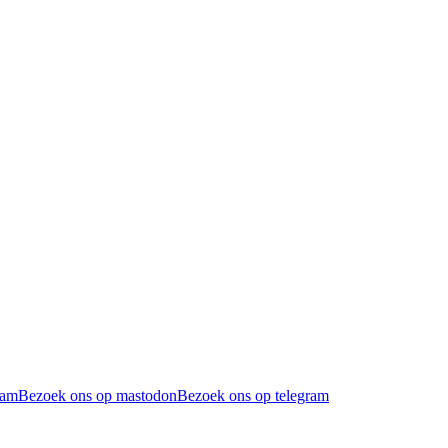
ram
Bezoek ons op mastodon
Bezoek ons op telegram