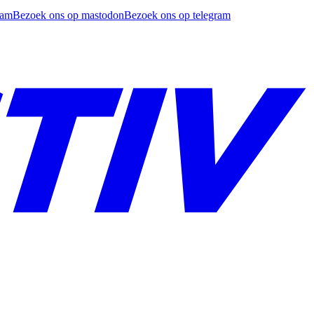
ram
Bezoek ons op mastodon
Bezoek ons op telegram