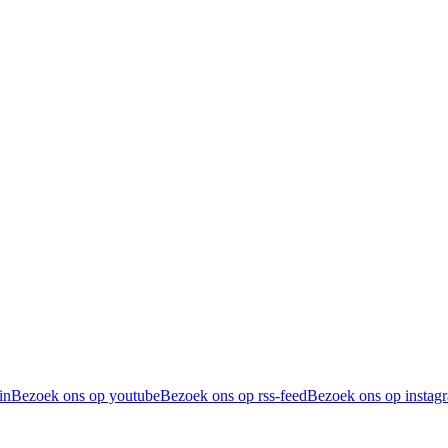
in
Bezoek ons op youtube
Bezoek ons op rss-feed
Bezoek ons op instag