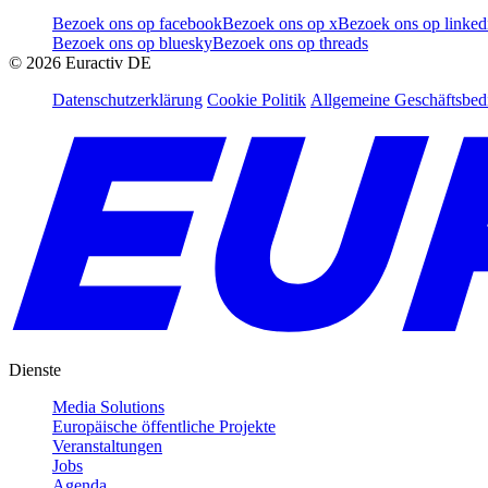
Bezoek ons op facebook
Bezoek ons op x
Bezoek ons op linked
Bezoek ons op bluesky
Bezoek ons op threads
©
2026
Euractiv DE
Datenschutzerklärung
Cookie Politik
Allgemeine Geschäftsbe
Dienste
Media Solutions
Europäische öffentliche Projekte
Veranstaltungen
Jobs
Agenda