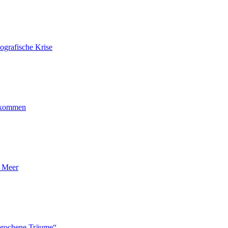
ografische Krise
ankommen
n Meer
brochene Träume“