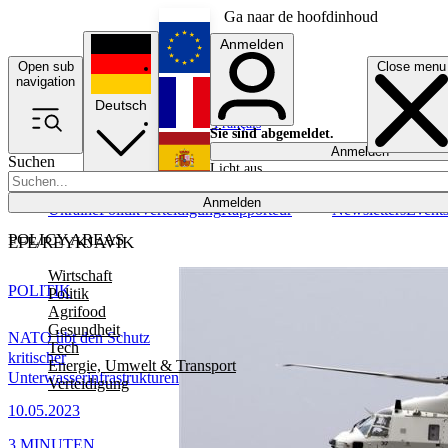
Ga naar de hoofdinhoud
Anmelden
Open sub
Close menu
English
navigation
Deutsch
Français
Sie sind abgemeldet.
Anmelden
Suchen
Licht aus
Español
Anmelden
Ukraine
Politik
Verteidigung
Rapporteur
Newsletters
Event
POLICY AREAS
EFE/REYKJAVIK
Wirtschaft
POLITIK
Politik
Agrifood
Gesundheit
NATO übt den Schutz
Tech
kritischer
Energie, Umwelt & Transport
Unterwasserinfrastrukturen
Verteidigung
10.05.2023
3 MINUTEN