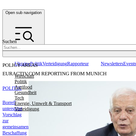
Open sub navigation
Suchen
Ukraine
Politik
Verteidigung
Rapporteur
Newsletters
Event
POLICY AREAS
EURACTIV.COM REPORTING FROM MUNICH
Wirtschaft
Politik
Agrifood
POLITIK
Gesundheit
Tech
Borrell
Energie, Umwelt & Transport
unterstützt
Verteidigung
Vorschlag
zur
gemeinsamen
Beschaffung