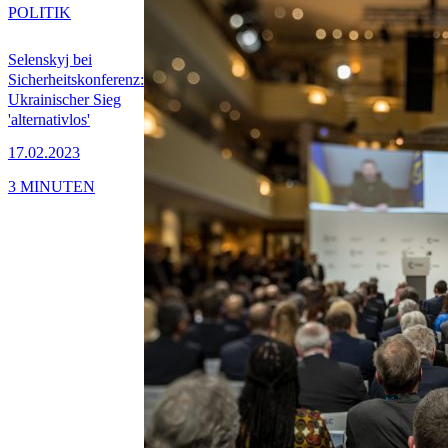
POLITIK
Selenskyj bei
Sicherheitskonferenz:
Ukrainischer Sieg
'alternativlos'
17.02.2023
3 MINUTEN