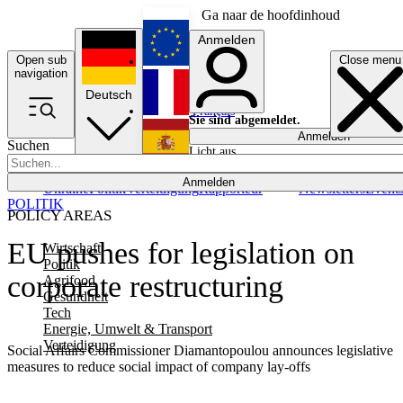
Ga naar de hoofdinhoud
Anmelden
Open sub
Close menu
English
navigation
Deutsch
Français
Sie sind abgemeldet.
Anmelden
Suchen
Licht aus
Español
Anmelden
Ukraine
Politik
Verteidigung
Rapporteur
Newsletters
Event
POLITIK
POLICY AREAS
EU pushes for legislation on
Wirtschaft
Politik
corporate restructuring
Agrifood
Gesundheit
Tech
Energie, Umwelt & Transport
Verteidigung
Social Affairs Commissioner Diamantopoulou announces legislative
measures to reduce social impact of company lay-offs