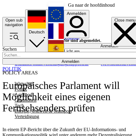
Ga naar de hoofdinhoud
Anmelden
Open sub
Close menu
English
navigation
Deutsch
Français
Sie sind abgemeldet.
Anmelden
Suchen
Licht aus
Español
Anmelden
Ukraine
Politik
Verteidigung
Rapporteur
Newsletters
Event
POLITIK
POLICY AREAS
Europäisches Parlament will
Wirtschaft
Politik
Möglichkeit eines eigenen
Agrifood
Gesundheit
Fernsehsenders prüfen
Tech
Energie, Umwelt & Transport
Verteidigung
In einem EP-Bericht über die Zukunft der EU-Informations- und
Kommunikationspolitik wird unter anderem mehr Dezentralisierung,