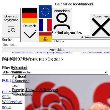
Ga naar de hoofdinhoud
Anmelden
Open sub
Close menu
English
navigation
Deutsch
Français
Sie sind abgemeldet.
Anmelden
Suchen
Licht aus
Español
Anmelden
Ukraine
Politik
Verteidigung
Rapporteur
Newsletters
Event
POLICY AREAS
PRIORITÄTEN DER EU FÜR 2020
Wirtschaft
Filter by section
Politik
Agrifood
POLITIK
Gesundheit
Tech
Energie, Umwelt & Transport
Bullmann:
Verteidigung
SPD-
Wählerschaft
gegen