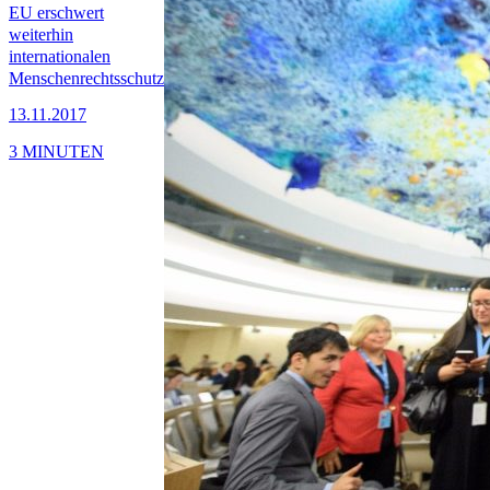
EU erschwert
weiterhin
internationalen
Menschenrechtsschutz
13.11.2017
3 MINUTEN