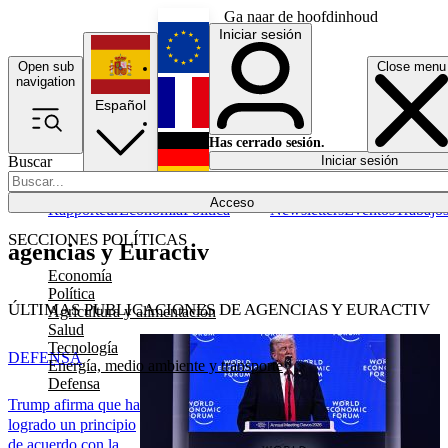
Ga naar de hoofdinhoud
Iniciar sesión
Open sub
Close menu
English
navigation
Español
Français
Has cerrado sesión.
Buscar
Iniciar sesión
Modo oscuro
Deutsch
Acceso
Rapporteur
Economía
Política
Newsletters
Eventos
Trabajo
SECCIONES POLÍTICAS
agencias y Euractiv
Economía
Política
ÚLTIMAS PUBLICACIONES DE AGENCIAS Y EURACTIV
Agricultura y alimentación
Salud
Tecnología
DEFENSA
Energía, medio ambiente y transporte
Defensa
Trump afirma que ha
logrado un principio
de acuerdo con la