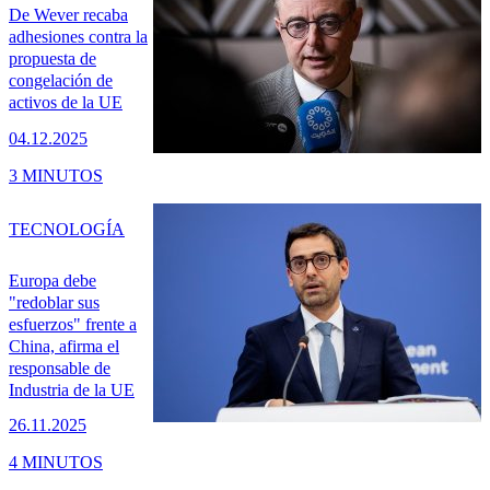
De Wever recaba
adhesiones contra la
propuesta de
congelación de
activos de la UE
04.12.2025
3 MINUTOS
TECNOLOGÍA
Europa debe
"redoblar sus
esfuerzos" frente a
China, afirma el
responsable de
Industria de la UE
26.11.2025
4 MINUTOS