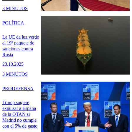
3 MINUTOS
POLÍTICA
La UE da luz verde
al 19º paquete de
sanciones contra
Rusia
23.10.2025
3 MINUTOS
PRO
DEFENSA
Trump sugiere
expulsar a España
de la OTAN si
Madrid no cumple
con el 5% de gasto