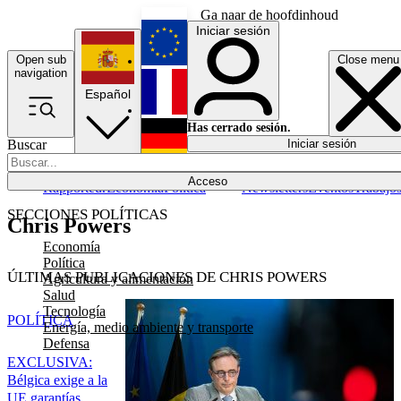
Ga naar de hoofdinhoud
Iniciar sesión
Open sub
Close menu
English
navigation
Español
Français
Has cerrado sesión.
Buscar
Iniciar sesión
Modo oscuro
Deutsch
Acceso
Rapporteur
Economía
Política
Newsletters
Eventos
Trabajo
SECCIONES POLÍTICAS
Chris Powers
Economía
Política
ÚLTIMAS PUBLICACIONES DE CHRIS POWERS
Agricultura y alimentación
Salud
Tecnología
POLÍTICA
Energía, medio ambiente y transporte
Defensa
EXCLUSIVA:
Bélgica exige a la
UE garantías