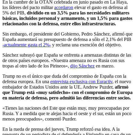
En la cumbre de la OTAN celebrada en junio pasado en La Haya,
los líderes del pacto militar
acordaron
elevar el gasto en defensa al
5% del PIB,
dividido en un 3,5% para las necesidades militares
básicas, incluidos personal y armamento, y un 1,5% para gastos
relacionados con la defensa, entre ellos infraestructuras.
Sin embargo, el presidente del Gobierno, Pedro Sánchez, afirmó que
España aumentará su presupuesto de defensa a sólo el 2,1% del PIB
-actualmente gasta el 2%-
y reclama una exención del objetivo.
Sánchez subrayó que España se enfrenta a amenazas distintas de las
de otros países europeos. «Nuestra amenaza no es Rusia con sus
tropas al otro lado de los Pirineos»,
dijo Sánchez
en marzo.
Trump no es el único que duda del compromiso de España con la
defensa europea. En una
entrevista exclusiva con Euractiv
, el nuevo
embajador de Estados Unidos ante la UE, Andrew Puzder,
afirmó
que Trump está «muy satisfecho» con el compromiso de Europa
en materia de defensa, pero admitió las diferencias entre socios.
«Tienes las naciones del Este que están muy, muy preocupadas por
Rusia. Y a medida que te alejas hacia el oeste y el sur, están un poco
menos preocupados», comentó Puzder.
En la rueda de prensa del jueves, Trump reforzó esa idea. A la
pregunta de un periodista de si defendería a Finlandia en caso de un