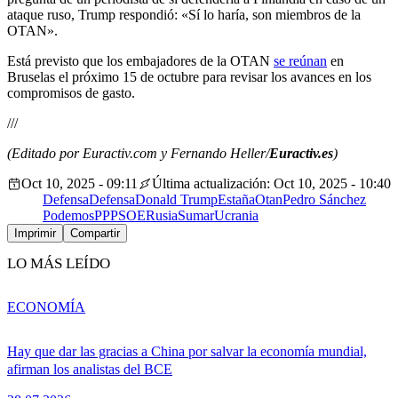
ataque ruso, Trump respondió: «Sí lo haría, son miembros de la
OTAN».
Está previsto que los embajadores de la OTAN
se reúnan
en
Bruselas el próximo 15 de octubre para revisar los avances en los
compromisos de gasto.
///
(Editado por Euractiv.com y Fernando Heller/
Euractiv.es
)
Oct 10, 2025 - 09:11
Última actualización: Oct 10, 2025 - 10:40
Defensa
Defensa
Donald Trump
Estaña
Otan
Pedro Sánchez
Podemos
PP
PSOE
Rusia
Sumar
Ucrania
Imprimir
Compartir
LO MÁS LEÍDO
ECONOMÍA
Hay que dar las gracias a China por salvar la economía mundial,
afirman los analistas del BCE