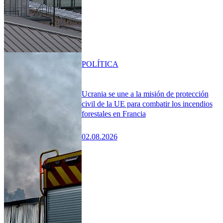
POLÍTICA
Ucrania se une a la misión de protección
civil de la UE para combatir los incendios
forestales en Francia
02.08.2026