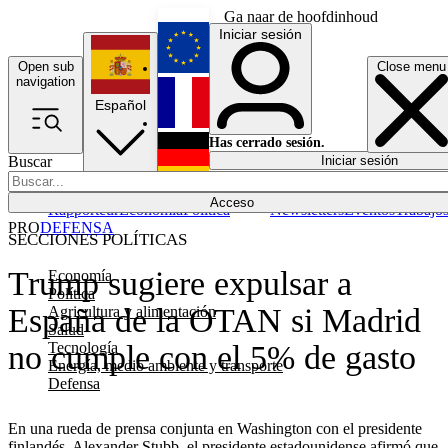
Ga naar de hoofdinhoud
Iniciar sesión
Open sub
Close menu
English
navigation
Español
Français
Has cerrado sesión.
Buscar
Iniciar sesión
Modo oscuro
Deutsch
Acceso
Rapporteur
Economía
Política
Newsletters
Eventos
Trabajo
PRO
DEFENSA
SECCIONES POLÍTICAS
Trump sugiere expulsar a
Economía
Política
España de la OTAN si Madrid
Agricultura y alimentación
Salud
Tecnología
no cumple con el 5% de gasto
Energía, medio ambiente y transporte
Defensa
En una rueda de prensa conjunta en Washington con el presidente
finlandés, Alexander Stubb, el presidente estadounidense afirmó que