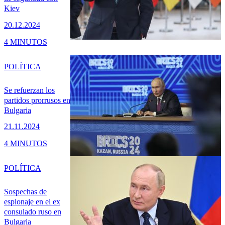
Kiev
20.12.2024
4 MINUTOS
POLÍTICA
Se refuerzan los
partidos prorrusos en
Bulgaria
21.11.2024
4 MINUTOS
POLÍTICA
Sospechas de
espionaje en el ex
consulado ruso en
Bulgaria