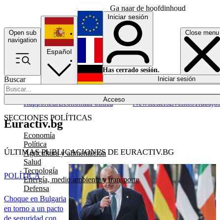
Ga naar de hoofdinhoud
Iniciar sesión
Open sub
Close menu
English
navigation
Español
Français
Has cerrado sesión.
Buscar
Iniciar sesión
Modo oscuro
Deutsch
Acceso
Rapporteur
Economía
Política
Newsletters
Eventos
Trabajo
SECCIONES POLÍTICAS
Euractiv.bg
Economía
Política
ÚLTIMAS PUBLICACIONES DE EURACTIV.BG
Agricultura y alimentación
Salud
Tecnología
POLÍTICA
Energía, medio ambiente y transporte
Defensa
Choque en Bulgaria
en torno a un pacto
de seguridad con