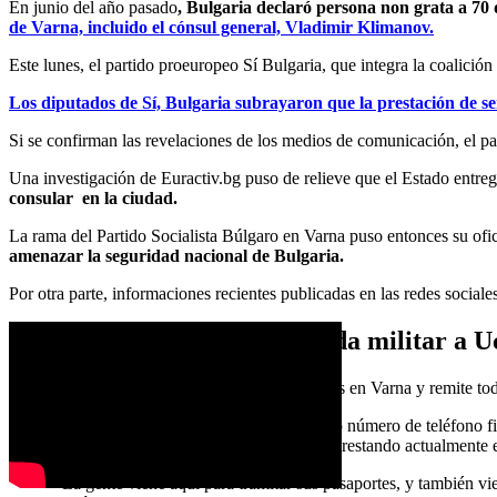
En junio del año pasado
, Bulgaria declaró persona non grata a 70 d
de Varna, incluido el cónsul general, Vladimir Klimanov.
Este lunes, el partido proeuropeo Sí Bulgaria, que integra la coalició
Los diputados de Sí, Bulgaria subrayaron que la prestación de serv
Si se confirman las revelaciones de los medios de comunicación, el pa
Una investigación de Euractiv.bg puso de relieve que el Estado entreg
consular en la ciudad.
La rama del Partido Socialista Búlgaro en Varna puso entonces su ofic
amenazar la seguridad nacional de Bulgaria.
Por otra parte, informaciones recientes publicadas en las redes social
Rechazo del partido a la ayuda militar a U
Nacheva ha rechazado comentar sus actividades en Varna y remite tod
Dnevnik se puso en contacto con “Luisa”, cuyo número de teléfono fi
confirmó que los servicios consulares se están prestando actualmente e
«La gente viene aquí para tramitar sus pasaportes, y también v