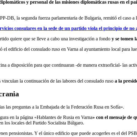
iplomáticos y personal de las misiones diplomáticas rusas en el paí
n PP-DB, la segunda fuerza parlamentaria de Bulgaria, remitió el caso a
icios consulares en la sede de un partido viola el principio de no a
rtido quiere que se lleve a cabo una investigación a fondo
y se tomen l
ó el edificio del consulado ruso en Varna al ayuntamiento local para lu
ina a disposición para que continuaran -de manera extraoficial- las act
es vinculan la continuación de las labores del consulado ruso
a la presi
crania
as las preguntas a la Embajada de la Federación Rusa en Sofía».
gura en la página «Hablantes de Rusia en Varna
» con el mensaje de q
n los locales del Partido Socialista Búlgaro.
ienen pensionistas. Y el único edificio que puede acogerles es el del 