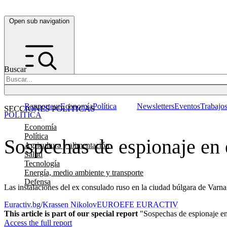
Open sub navigation
Buscar
Rapporteur
Economía
Política
Newsletters
Eventos
Trabajo
SECCIONES POLÍTICAS
POLÍTICA
Economía
Política
Sospechas de espionaje en 
Agricultura y alimentación
Salud
Tecnología
Energía, medio ambiente y transporte
Defensa
Las instalaciones del ex consulado ruso en la ciudad búlgara de Varn
Euractiv.bg
/
Krassen Nikolov
EUROEFE EURACTIV
This article is part of our special report
"Sospechas de espionaje en
Access the full report