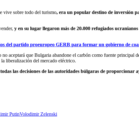
 vive sobre todo del turismo
, era un popular destino de inversión 
 vender,
y en su lugar llegaron más de 20.000 refugiados ucranianos 
ocios del partido proeuropeo GERB para formar un gobierno de coali
o no aceptará que Bulgaria abandone el carbón como fuente principal de
 la liberalización del mercado eléctrico.
 todas las decisiones de las autoridades búlgaras de proporcionar 
imir Putin
Volodimir Zelenski