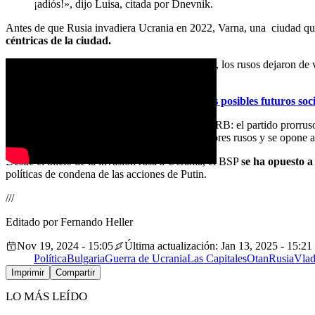
¡adiós!», dijo Luisa, citada por Dnevnik.
Antes de que Rusia invadiera Ucrania en 2022, Varna, una ciudad que
céntricas de la ciudad.
Tras el estallido de la guerra en febrero de 2022, los rusos dejaron de
del Kremlin.
El Partido Socialista Búlgaro figura entre los posibles futuros s
El partido ha planteado varias exigencias al GERB: el partido prorrus
construir la central nuclear de Belene con reactores rusos y se opone a
Desde el inicio de la invasión rusa a Ucrania, el BSP
se ha opuesto a
políticas de condena de las acciones de Putin.
///
Editado por Fernando Heller
Nov 19, 2024 - 15:05
Última actualización: Jan 13, 2025 - 15:21
Política
Bulgaria
Guerra de Ucrania
Las Capitales
Otan
Rusia
Vlad
Imprimir
Compartir
LO MÁS LEÍDO