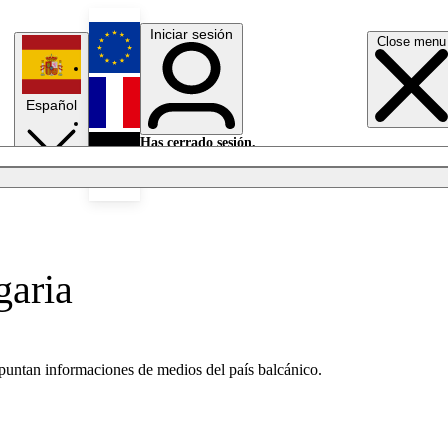
Iniciar sesión
Close menu
English
Español
Français
Has cerrado sesión.
Iniciar sesión
Modo oscuro
Deutsch
garia
apuntan informaciones de medios del país balcánico.