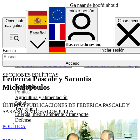
Ga naar de hoofdinhoud
Iniciar sesión
Open sub
Close menu
English
navigation
Español
Français
Has cerrado sesión.
Buscar
Iniciar sesión
Modo oscuro
Deutsch
Acceso
Rapporteur
Economía
Política
Newsletters
Eventos
Trabajo
SECCIONES POLÍTICAS
Federica Pascale y Sarantis
Michalopoulos
Economía
Política
Agricultura y alimentación
Salud
ÚLTIMAS PUBLICACIONES DE FEDERICA PASCALE Y
Tecnología
SARANTIS MICHALOPOULOS
Energía, medio ambiente y transporte
Defensa
POLÍTICA