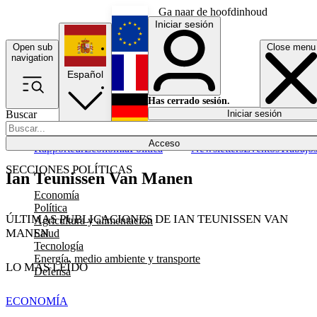
Ga naar de hoofdinhoud
Iniciar sesión
Open sub
Close menu
English
navigation
Español
Français
Has cerrado sesión.
Buscar
Iniciar sesión
Modo oscuro
Deutsch
Acceso
Rapporteur
Economía
Política
Newsletters
Eventos
Trabajo
SECCIONES POLÍTICAS
Ian Teunissen Van Manen
Economía
Política
ÚLTIMAS PUBLICACIONES DE IAN TEUNISSEN VAN
Agricultura y alimentación
MANEN
Salud
Tecnología
Energía, medio ambiente y transporte
LO MÁS LEÍDO
Defensa
ECONOMÍA