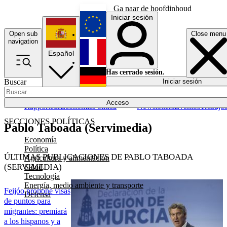
Ga naar de hoofdinhoud
Iniciar sesión
Open sub
Close menu
English
navigation
Español
Français
Has cerrado sesión.
Buscar
Iniciar sesión
Modo oscuro
Deutsch
Acceso
Rapporteur
Economía
Política
Newsletters
Eventos
Trabajo
SECCIONES POLÍTICAS
Pablo Taboada (Servimedia)
Economía
Política
ÚLTIMAS PUBLICACIONES DE PABLO TABOADA
Agricultura y alimentación
(SERVIMEDIA)
Salud
Tecnología
Energía, medio ambiente y transporte
Feijóo propone visas
Defensa
de puntos para
migrantes: premiará
a los hispanos y a