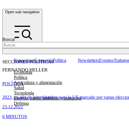
Open sub navigation
Buscar
Rapporteur
Economía
Política
Newsletters
Eventos
Trabajo
SECCIONES POLÍTICAS
FERNANDO HELLER
Economía
Política
Agricultura y alimentación
POLÍTICA
Salud
Tecnología
2023, un año de incertidumbre para la UE marcado por varias eleccio
Energía, medio ambiente y transporte
Defensa
23.12.2022
6 MINUTOS