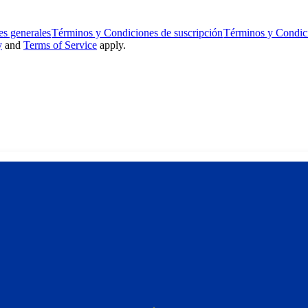
s generales
Términos y Condiciones de suscripción
Términos y Condic
y
and
Terms of Service
apply.