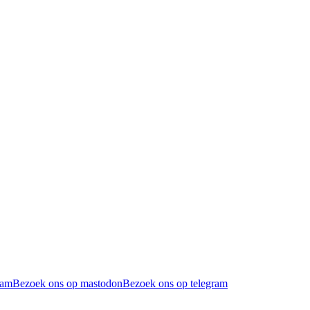
ram
Bezoek ons op mastodon
Bezoek ons op telegram