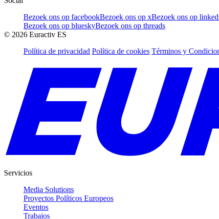
Social
Bezoek ons op facebook
Bezoek ons op x
Bezoek ons op linked
Bezoek ons op bluesky
Bezoek ons op threads
©
2026
Euractiv ES
Política de privacidad
Política de cookies
Términos y Condicion
Servicios
Media Solutions
Proyectos Políticos Europeos
Eventos
Trabajos