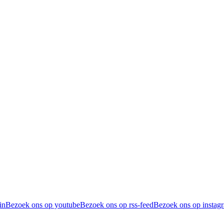
in
Bezoek ons op youtube
Bezoek ons op rss-feed
Bezoek ons op instag