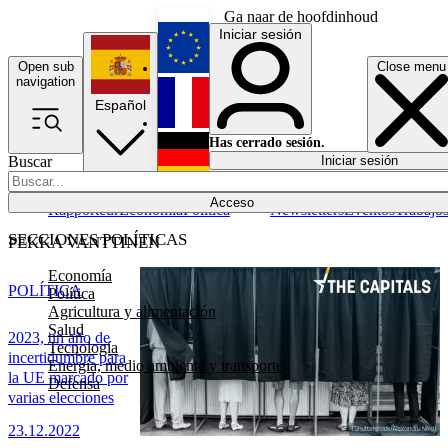
Ga naar de hoofdinhoud
Iniciar sesión
Open sub
Close menu
English
navigation
Español
Français
Has cerrado sesión.
Buscar
Iniciar sesión
Modo oscuro
Deutsch
Acceso
Rapporteur
Economía
Política
Newsletters
Eventos
Trabajo
SECCIONES POLÍTICAS
PEKKA VANTTINEN
Economía
POLÍTICA
Política
Agricultura y alimentación
Salud
2023, un año de
Tecnología
incertidumbre para
Energía, medio ambiente y transporte
la UE marcado por
Defensa
varias elecciones
23.12.2022