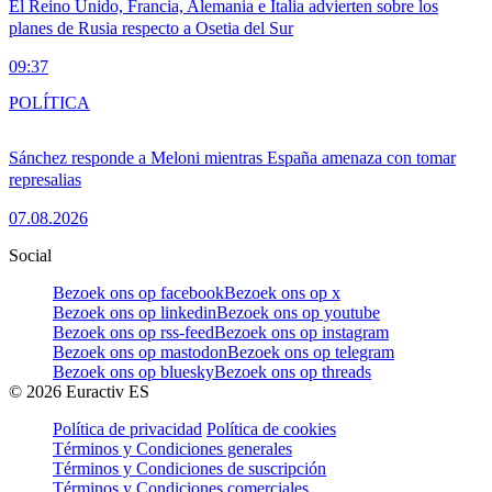
El Reino Unido, Francia, Alemania e Italia advierten sobre los
planes de Rusia respecto a Osetia del Sur
09:37
POLÍTICA
Sánchez responde a Meloni mientras España amenaza con tomar
represalias
07.08.2026
Social
Bezoek ons op facebook
Bezoek ons op x
Bezoek ons op linkedin
Bezoek ons op youtube
Bezoek ons op rss-feed
Bezoek ons op instagram
Bezoek ons op mastodon
Bezoek ons op telegram
Bezoek ons op bluesky
Bezoek ons op threads
©
2026
Euractiv ES
Política de privacidad
Política de cookies
Términos y Condiciones generales
Términos y Condiciones de suscripción
Términos y Condiciones comerciales