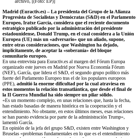
archivo, [(Foto: EP)]
Madrid (Euractiv.es) – La presidenta del Grupo de la Alianza
Progresista de Socialistas y Demócratas (S&D) en el Parlamento
Europeo, Iratxe García, considera que el reciente documento
estratégico publicado por la administración del presidente
estadounidense, Donald Trump, en el cual considera a la Unión
Europea (UE) más un «adversario» que un aliado, supone,
entre otras consideraciones, que Washington ha dejado,
implícitamente, de aceptar la «soberanía» del bloque
comunitario europeo.
En una entrevista para Euractiv.es al margen del Fórum Europa
organizado este jueves en Madrid por Nueva Economía Fórum
(NEF), García, que lidera el S&D, el segundo grupo político más
fuerte del Parlamento Europeo tras el de los populares europeos
(PPE),
admitió la enorme dificultad por la cual atraviesa en
estos momentos la relación transatlántica, que desde el final de
la II Guerra Mundial ha sido siempre un pilar sólido.
«Es un momento complejo, en unas relaciones que, hasta la fecha,
han estado basadas de manera histórica en la cooperación y el
entendimiento. No obstante, en estos últimos meses, esas relaciones
se han puesto evidencia por parte de la administración Trump»,
lamentó García.
En opinión de la jefa del grupo S&D, existen entre Washington y
Bruselas «problemas fundamentales en lo que es el entendimiento