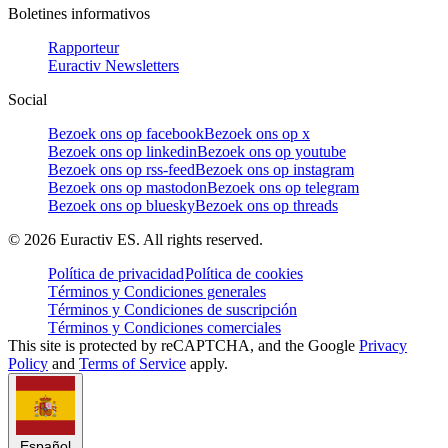
Boletines informativos
Rapporteur
Euractiv Newsletters
Social
Bezoek ons op facebook
Bezoek ons op x
Bezoek ons op linkedin
Bezoek ons op youtube
Bezoek ons op rss-feed
Bezoek ons op instagram
Bezoek ons op mastodon
Bezoek ons op telegram
Bezoek ons op bluesky
Bezoek ons op threads
©
2026
Euractiv ES. All rights reserved.
Política de privacidad
Política de cookies
Términos y Condiciones generales
Términos y Condiciones de suscripción
Términos y Condiciones comerciales
This site is protected by reCAPTCHA, and the Google
Privacy
Policy
and
Terms of Service
apply.
Español