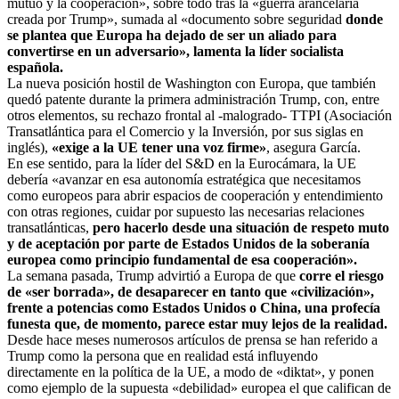
mutuo y la cooperación», sobre todo tras la «guerra arancelaria
creada por Trump», sumada al «documento sobre seguridad
donde
se plantea que Europa ha dejado de ser un aliado para
convertirse en un adversario», lamenta la líder socialista
española.
La nueva posición hostil de Washington con Europa, que también
quedó patente durante la primera administración Trump, con, entre
otros elementos, su rechazo frontal al -malogrado- TTPI (Asociación
Transatlántica para el Comercio y la Inversión, por sus siglas en
inglés),
«exige a la UE tener una voz firme»
, asegura García.
En ese sentido, para la líder del S&D en la Eurocámara, la UE
debería «avanzar en esa autonomía estratégica que necesitamos
como europeos para abrir espacios de cooperación y entendimiento
con otras regiones, cuidar por supuesto las necesarias relaciones
transatlánticas,
pero hacerlo desde una situación de respeto muto
y de aceptación por parte de Estados Unidos de la soberanía
europea como principio fundamental de esa cooperación».
La semana pasada, Trump advirtió a Europa de que
corre el riesgo
de «ser borrada», de desaparecer en tanto que «civilización»,
frente a potencias como Estados Unidos o China, una profecía
funesta que, de momento, parece estar muy lejos de la realidad.
Desde hace meses numerosos artículos de prensa se han referido a
Trump como la persona que en realidad está influyendo
directamente en la política de la UE, a modo de «diktat», y ponen
como ejemplo de la supuesta «debilidad» europea el que califican de