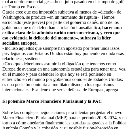
mal acuerdo comercial gestado en julio pasado en el campo de golf
de Trump en Escocia.
García cree que esa impresión subjetiva al menos de «dictado» de
Washington, se produce «en un momento de ruptura». Hemos
escuchado (este jueves) por parte del gobierno danés, uno de los
gobiernos que más defendían la relación transatlántica,
hacer una
crítica clara de la administración norteamericana, y creo que
eso evidencia lo delicado del momento», subraya la líder
socialista europea.
«Incluso aquellos que siempre han apostado por tener unos lazos
privilegiados con Estados Unidos están hoy poniendo en duda esas
relaciones», sostiene.
«Creo que deberíamos asumir la obligación que tenemos como
Europa de avanzar en una autonomía estratégica para tener una voz
en el mundo y para defender lo que hoy se está poniendo en
entredicho en el mundo por gobiernos como el de Estados Unidos:
es una posición contraria al multilateralismo, a los organismos
internacionales. Esa tiene que ser la defensa de Europa», agrega.
El polémico Marco Financiero Plurianual y la PAC
Sobre las complejas negociaciones para intentar pergeñar el nuevo
Marco Financiero Plurianual (MFP) para el período 2028-2034, y en
torno a cómo quedarán finalmente las partidas asignadas a la Política
Agrícola Común y la cohesión, y su posible fusión/absorción en