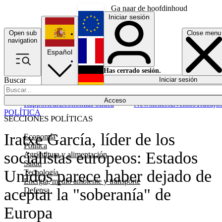
Ga naar de hoofdinhoud
Iniciar sesión
Open sub
Close menu
English
navigation
Español
Français
Has cerrado sesión.
Buscar
Iniciar sesión
Modo oscuro
Deutsch
Acceso
Rapporteur
Economía
Política
Newsletters
Eventos
Trabajo
POLÍTICA
SECCIONES POLÍTICAS
Iratxe García, líder de los
Economía
Política
socialistas europeos: Estados
Agricultura y alimentación
Salud
Unidos parece haber dejado de
Tecnología
Energía, medio ambiente y transporte
aceptar la "soberanía" de
Defensa
Europa