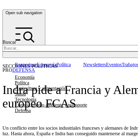
Open sub navigation
Buscar
Rapporteur
Economía
Política
Newsletters
Eventos
Trabajo
SECCIONES POLÍTICAS
PRO
DEFENSA
Economía
Política
Indra pide a Francia y Ale
Agricultura y alimentación
Salud
europeo FCAS
Tecnología
Energía, medio ambiente y transporte
Defensa
Un conflicto entre los socios industriales franceses y alemanes de In
luz. Hasta ahora, España e Indra han conseguido mantenerse al margen