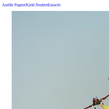
Aurélie Pugnet
/
Kjeld Neubert
Euractiv