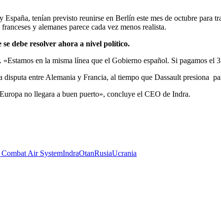
y España, tenían previsto reunirse en Berlín este mes de octubre para tr
os franceses y alemanes parece cada vez menos realista.
se debe resolver ahora a nivel político.
ala. «Estamos en la misma línea que el Gobierno español. Si pagamos el 3
 la disputa entre Alemania y Francia, al tiempo que Dassault presiona p
Europa no llegara a buen puerto», concluye el CEO de Indra.
 Combat Air System
Indra
Otan
Rusia
Ucrania