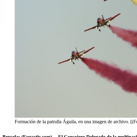
Formación de la patrulla Águila, en una imagen de archivo. [(F
Bruselas (Euractiv.com) – El Consejero Delegado de la multinacio