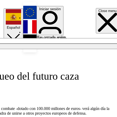
Iniciar sesión
Close menu
English
Español
Français
Has cerrado sesión.
Iniciar sesión
Modo oscuro
Deutsch
ueo del futuro caza
de combate -dotado con 100.000 millones de euros- verá algún día la
dra de unirse a otros proyectos europeos de defensa.