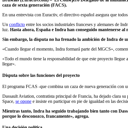
caza de sexta generación (FACS).
En una entrevista con Euractiv, el directivo español asegura que todos l
Un
conflicto
entre los socios industriales franceses y alemanes de Ind
luz.
Hasta ahora, España e Indra han conseguido mantenerse al m
Sin embargo, la disputa no ha frenado la ambición de Indra de un
«Cuando llegue el momento, Indra formará parte del MGCS», comenta 
«Todo el mundo tiene la responsabilidad de que este proyecto llegue 
llegar».
Disputa sobre las funciones del proyecto
El programa FCAS -que combina un caza de nueva generación con una r
Dassault Aviation, contratista principal de Francia, ha dejado clara 
Space,
se opone
e insiste en participar en pie de igualdad en las decis
Mientras tanto, Indra ha seguido trabajando bien tanto con Dassa
porque lo desconozco, francamente», agrega.
Una decisión política