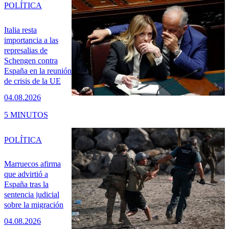
POLÍTICA
Italia resta
importancia a las
represalias de
Schengen contra
España en la reunión
de crisis de la UE
04.08.2026
5 MINUTOS
POLÍTICA
Marruecos afirma
que advirtió a
España tras la
sentencia judicial
sobre la migración
04.08.2026