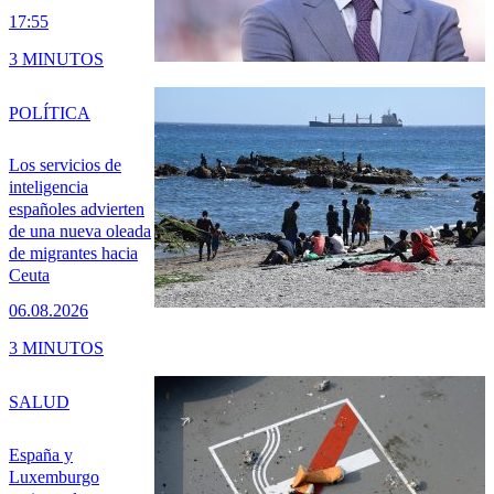
17:55
3 MINUTOS
POLÍTICA
Los servicios de
inteligencia
españoles advierten
de una nueva oleada
de migrantes hacia
Ceuta
06.08.2026
3 MINUTOS
SALUD
España y
Luxemburgo