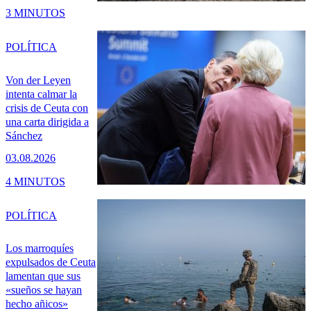
3 MINUTOS
POLÍTICA
Von der Leyen
intenta calmar la
crisis de Ceuta con
una carta dirigida a
Sánchez
03.08.2026
4 MINUTOS
POLÍTICA
Los marroquíes
expulsados de Ceuta
lamentan que sus
«sueños se hayan
hecho añicos»