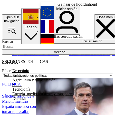
Ga naar de hoofdinhoud
Iniciar sesión
Open sub
Close menu
English
navigation
Español
Français
Has cerrado sesión.
Buscar
Iniciar sesión
Modo oscuro
Deutsch
Acceso
Rapporteur
Economía
Política
Newsletters
Eventos
Trabajo
SECCIONES POLÍTICAS
ESPAÑA
Economía
Filter by section
Política
Agricultura y alimentación
POLÍTICA
Salud
Tecnología
Energía, medio ambiente y transporte
Sánchez responde a
Defensa
Meloni mientras
España amenaza con
tomar represalias