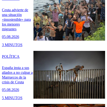
Ceuta advierte de
una situación
«insostenible» para
los menores
migrantes
05.08.2026
3 MINUTOS
POLÍTICA
España insta a sus
aliados a no culpar a
Marruecos de la
crisis de Ceuta
05.08.2026
5 MINUTOS