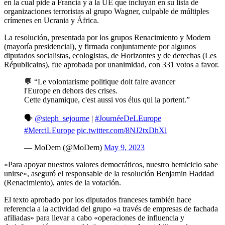
en la cual pide a Francia y a la UE que incluyan en su lista de
organizaciones terroristas al grupo Wagner, culpable de múltiples
crímenes en Ucrania y África.
La resolución, presentada por los grupos Renacimiento y Modem
(mayoría presidencial), y firmada conjuntamente por algunos
diputados socialistas, ecologistas, de Horizontes y de derechas (Les
Républicains), fue aprobada por unanimidad, con 331 votos a favor.
💬 “Le volontarisme politique doit faire avancer
l'Europe en dehors des crises.
Cette dynamique, c'est aussi vos élus qui la portent.”
🗣️
@steph_sejourne
|
#JournéeDeLEurope
#MerciLEurope
pic.twitter.com/8NJ2txDhXl
— MoDem (@MoDem)
May 9, 2023
«Para apoyar nuestros valores democráticos, nuestro hemiciclo sabe
unirse», aseguró el responsable de la resolución Benjamin Haddad
(Renacimiento), antes de la votación.
El texto aprobado por los diputados franceses también hace
referencia a la actividad del grupo «a través de empresas de fachada
afiliadas» para llevar a cabo «operaciones de influencia y