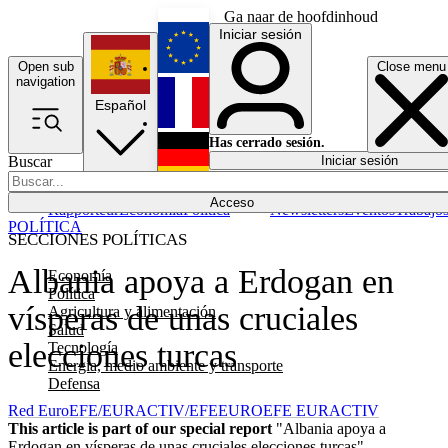
Ga naar de hoofdinhoud
Iniciar sesión
Open sub
Close menu
English
navigation
Español
Français
Has cerrado sesión.
Buscar
Iniciar sesión
Modo oscuro
Deutsch
Acceso
Rapporteur
Economía
Política
Newsletters
Eventos
Trabajo
POLÍTICA
SECCIONES POLÍTICAS
Albania apoya a Erdogan en
Economía
Política
vísperas de unas cruciales
Agricultura y alimentación
Salud
elecciones turcas
Tecnología
Energía, medio ambiente y transporte
Defensa
Red EuroEFE/EURACTIV/EFE
EUROEFE EURACTIV
This article is part of our special report
"Albania apoya a
Erdogan en vísperas de unas cruciales elecciones turcas"