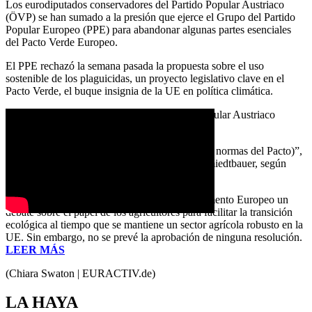
Los eurodiputados conservadores del Partido Popular Austriaco
(ÖVP) se han sumado a la presión que ejerce el Grupo del Partido
Popular Europeo (PPE) para abandonar algunas partes esenciales
del Pacto Verde Europeo.
El PPE rechazó la semana pasada la propuesta sobre el uso
sostenible de los plaguicidas, un proyecto legislativo clave en el
Pacto Verde, el buque insignia de la UE en política climática.
Los eurodiputados del conservador Partido Popular Austriaco
(ÖVP) apoyan la medida.
«Los agricultores ya no pueden adaptarse (a las normas del Pacto)”,
aseguró la eurodiputada del OVP Simone Schmiedtbauer, según
informó la cadena pública austríaca ORF.
Este miércoles se celebra en el pleno del Parlamento Europeo un
debate sobre el papel de los agricultores para facilitar la transición
ecológica al tiempo que se mantiene un sector agrícola robusto en la
UE. Sin embargo, no se prevé la aprobación de ninguna resolución.
LEER MÁS
(Chiara Swaton | EURACTIV.de)
LA HAYA