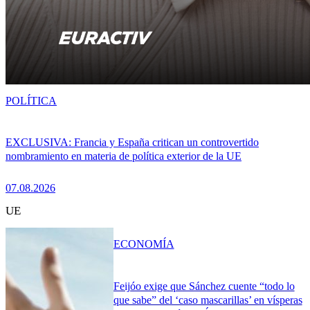
POLÍTICA
EXCLUSIVA: Francia y España critican un controvertido
nombramiento en materia de política exterior de la UE
07.08.2026
UE
ECONOMÍA
Feijóo exige que Sánchez cuente “todo lo
que sabe” del ‘caso mascarillas’ en vísperas