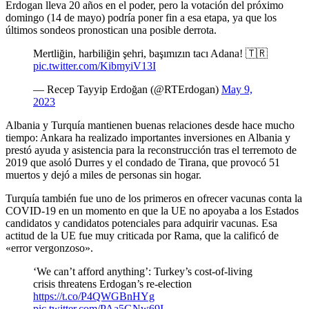
Erdogan lleva 20 años en el poder, pero la votación del próximo
domingo (14 de mayo) podría poner fin a esa etapa, ya que los
últimos sondeos pronostican una posible derrota.
Mertliğin, harbiliğin şehri, başımızın tacı Adana! 🇹🇷
pic.twitter.com/KibmyiV13I
— Recep Tayyip Erdoğan (@RTErdogan)
May 9,
2023
Albania y Turquía mantienen buenas relaciones desde hace mucho
tiempo: Ankara ha realizado importantes inversiones en Albania y
prestó ayuda y asistencia para la reconstrucción tras el terremoto de
2019 que asoló Durres y el condado de Tirana, que provocó 51
muertos y dejó a miles de personas sin hogar.
Turquía también fue uno de los primeros en ofrecer vacunas conta la
COVID-19 en un momento en que la UE no apoyaba a los Estados
candidatos y candidatos potenciales para adquirir vacunas. Esa
actitud de la UE fue muy criticada por Rama, que la calificó de
«error vergonzoso».
‘We can’t afford anything’: Turkey’s cost-of-living
crisis threatens Erdogan’s re-election
https://t.co/P4QWGBnHYg
pic.twitter.com/PAa5GNw69I