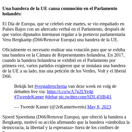
Una bandera de la UE causa conmoción en el Parlamento
holandés:
El Día de Europa, que se celebró este martes, se vio empañado en
Países Bajos con un altercado verbal en el Parlamento, después de
que varios diputados intentaran regalar a la portavoz parlamentaria
Vera Bergkamp (D66/Renovar Europa) una bandera de la UE.
Oficialmente es necesario realizar una votación para que se exhiba
una bandera en la Cámara de Representantes holandesa. En 2017,
cuando la bandera holandesa se exhibió en el Parlamento por
primera vez, varios partidos exigieron que se instalara una bandera
de la UE a su lado, tras una petición de los Verdes, Volt y el liberal
D66.
Bekijk het
#vergaderschema
van deze week en volg de
debatten live via:
https://t.co/wA7g2LYe4p
#TweedeKamer
#debat
pic.twitter.com/SDL45fB4l1
— Tweede Kamer (@2eKamertweets)
May 8, 2023
Sjoerd Sjoerdsma (D66/Renovar Europa), que ofreció la bandera a
Bergkamp, motivó su acción afirmando que la bandera «simboliza la
democracia, la libertad y la esperanza» fuera de los confines de