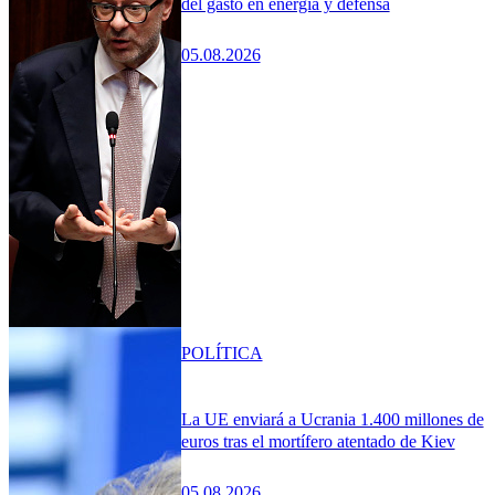
del gasto en energía y defensa
05.08.2026
POLÍTICA
La UE enviará a Ucrania 1.400 millones de
euros tras el mortífero atentado de Kiev
05.08.2026