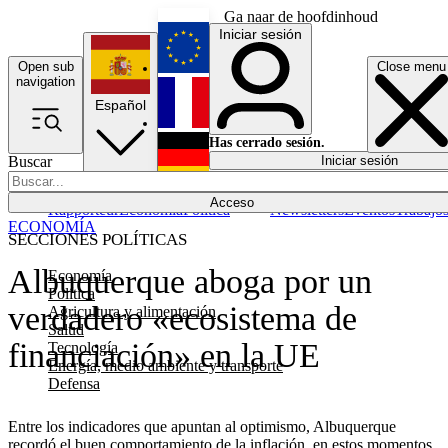
Ga naar de hoofdinhoud
Iniciar sesión
Open sub
Close menu
English
navigation
Español
Français
Has cerrado sesión.
Buscar
Iniciar sesión
Modo oscuro
Deutsch
Acceso
Rapporteur
Economía
Política
Newsletters
Eventos
Trabajo
ECONOMÍA
SECCIONES POLÍTICAS
Albuquerque aboga por un
Economía
Política
verdadero «ecosistema de
Agricultura y alimentación
Salud
financiación» en la UE
Tecnología
Energía, medio ambiente y transporte
Defensa
Entre los indicadores que apuntan al optimismo, Albuquerque
recordó el buen comportamiento de la inflación, en estos momentos