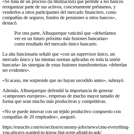
«Se trata de un proceso (la titulización) que permite a los bancos
reorganizar parte de sus activos, concretamente préstamos, y
venderlos a otros participantes del mercado financiero, como
compañías de seguros, fondos de pensiones u otros bancos»,
destacó.
Por otra parte, Albuquerque vaticinó que «deberíamos
ver en un futuro próximo más fusiones bancarias»
como resultado del mercado único bancario.
La alta funcionaria señaló que «con un supervisor único, un
mercado único y las mismas normas aplicadas en toda la unión
bancaria» las sinergias de estas fusiones transfronterizas «deberían
ser evidentes».
«Si acaso, me sorprende que no hayan sucedido antes», subrayó.
Además, Alburquerque defendió la importancia de generar
«campeones europeos», empresas de mucho mayor tamaño de
forma que sean mucho más productivas y competitivas.
«No se puede innovar con un tejido productivo compuesto con
compañías de 20 empleados», aseguró.
https://euractiv.com/es/section/economy-jobs/news/cmu-everything-
you-always-wanted-to-know-but-were-afraid-to-ask/