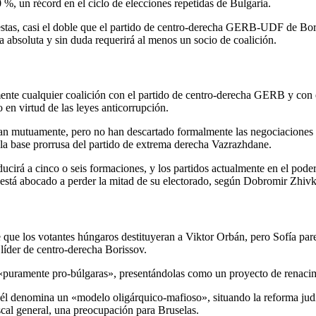
%, un récord en el ciclo de elecciones repetidas de Bulgaria.
estas, casi el doble que el partido de centro-derecha GERB-UDF de Bori
a absoluta y sin duda requerirá al menos un socio de coalición.
nte cualquier coalición con el partido de centro-derecha GERB y con e
en virtud de las leyes anticorrupción.
an mutuamente, pero no han descartado formalmente las negociaciones tr
 la base prorrusa del partido de extrema derecha Vazrazhdane.
ucirá a cinco o seis formaciones, y los partidos actualmente en el poder
está abocado a perder la mitad de su electorado, según Dobromir Zhiv
que los votantes húngaros destituyeran a Viktor Orbán, pero Sofía pare
líder de centro-derecha Borissov.
de «puramente pro-búlgaras», presentándolas como un proyecto de renaci
l denomina un «modelo oligárquico-mafioso», situando la reforma judi
cal general, una preocupación para Bruselas.