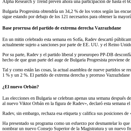
Alpha Research y Trend prevén ahora una participación de hasta el 60 
Bulgaria Progresista obtendría un 34,2 % de los votos según las encu
sigue estando por debajo de los 121 necesarios para obtener la mayorí
Base prorrusa del partido de extrema derecha Vazrazhdane
En un mitin celebrado esta semana en Sofía, Radev descartó públicame
actualmente sujeto a sanciones por parte de EE. UU. y el Reino Unido 
Por su parte, Radev y el partido liberal y proeuropeo PP-DB desconfí
hecho de que gran parte del auge de Bulgaria Progresista proviene de
Tal y como están las cosas, la actual asamblea de nueve partidos se red
1 % y un 2 %. El partido de extrema derecha y prorruso Vazrazhdane 
¿El nuevo Orbán?
Las elecciones en Bulgaria se celebran apenas una semana después de 
al nuevo Viktor Orbán en la figura de Radev», declaró esta semana el 
Radev, sin embargo, rechaza esa etiqueta y califica sus posiciones 
Ha presentado su programa como un esfuerzo por desmantelar lo que é
nombrar un nuevo Consejo Superior de la Magistratura y un nuevo fis