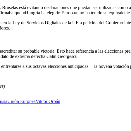
Bruselas está evitando declaraciones que puedan ser utilizadas como ar
afirmaba que «Hungría ha elegido Europa», no ha tenido su equivalente 
en la Ley de Servicios Digitales de la UE a petición del Gobierno inte
ores.
creditar su probable victoria. Esto hace referencia a las elecciones pr
ndidato de extrema derecha Călin Georgescu.
ía enfrentarse a sus octavas elecciones anticipadas —la novena votació
es)
usia
Unión Europea
Viktor Orbán