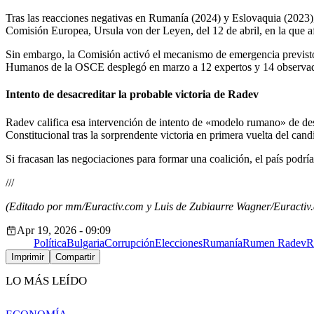
Tras las reacciones negativas en Rumanía (2024) y Eslovaquia (2023), 
Comisión Europea, Ursula von der Leyen, del 12 de abril, en la que 
Sin embargo, la Comisión activó el mecanismo de emergencia previsto 
Humanos de la OSCE desplegó en marzo a 12 expertos y 14 observad
Intento de desacreditar la probable victoria de Radev
Radev califica esa intervención de intento de «modelo rumano» de desa
Constitucional tras la sorprendente victoria en primera vuelta del ca
Si fracasan las negociaciones para formar una coalición, el país podr
///
(Editado por mm/Euractiv.com y Luis de Zubiaurre Wagner/Euractiv.
Apr 19, 2026 - 09:09
Política
Bulgaria
Corrupción
Elecciones
Rumanía
Rumen Radev
R
Imprimir
Compartir
LO MÁS LEÍDO