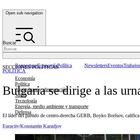
Open sub navigation
Buscar
Rapporteur
Economía
Política
Newsletters
Eventos
Trabajo
SECCIONES POLÍTICAS
POLÍTICA
Economía
Política
Bulgaria se dirige a las ur
Agricultura y alimentación
Salud
Tecnología
Energía, medio ambiente y transporte
Defensa
El líder del partido de centro-derecha GERB, Boyko Borísov, calific
Euractiv
/
Konstantin Karadjov