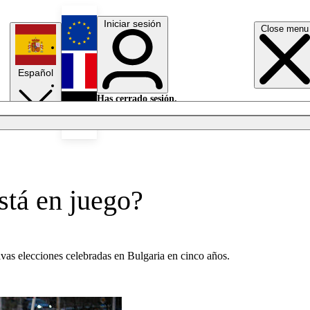
Iniciar sesión
Close menu
English
Español
Français
Has cerrado sesión.
Iniciar sesión
Modo oscuro
Deutsch
stá en juego?
as elecciones celebradas en Bulgaria en cinco años.