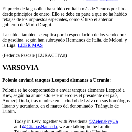
El precio de la gasolina ha subido en Italia más de 2 euros por litro
desde principios de enero. Ello se debe en parte a que no ha habido
rebajas de los impuestos especiales, como sí hizo el anterior
gobierno de Mario Draghi.
La subida también se explica por la especulación de los vendedores
de gasolina, según han subrayado Hermanos de Italia, de Meloni, y
la Liga.
LEER MÁS
(Federica Pascale | EURACTIV.it)
VARSOVIA
Polonia enviará tanques Leopard alemanes a Ucrania:
Polonia se he comprometido a enviar tanques alemanes Leopard a
Kiev, según ha anunciado este miércoles el presidente del país,
Andrzej Duda, tras reunirse en la ciudad de Lviv con sus homólogos
lituano y ucraniano, en el marco del denominado Triángulo de
Lublin.
Today in Lviv, together with Presidents
@ZelenskyyUa
and
@GitanasNauseda
, we are talking in the Lublin
Triangle format about military support for Ukraine