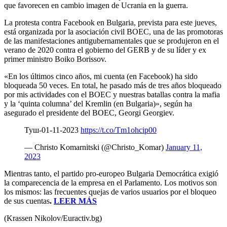
que favorecen en cambio imagen de Ucrania en la guerra.
La protesta contra Facebook en Bulgaria, prevista para este jueves,
está organizada por la asociación civil BOEC, una de las promotoras
de las manifestaciones antigubernamentales que se produjeron en el
verano de 2020 contra el gobierno del GERB y de su líder y ex
primer ministro Boiko Borissov.
«En los últimos cinco años, mi cuenta (en Facebook) ha sido
bloqueada 50 veces. En total, he pasado más de tres años bloqueado
por mis actividades con el BOEC y nuestras batallas contra la mafia
y la ‘quinta columna’ del Kremlin (en Bulgaria)», según ha
asegurado el presidente del BOEC, Georgi Georgiev.
Туш-01-11-2023
https://t.co/Tm1ohcip00
— Christo Komarnitski (@Christo_Komar)
January 11,
2023
Mientras tanto, el partido pro-europeo Bulgaria Democrática exigió
la comparecencia de la empresa en el Parlamento. Los motivos son
los mismos: las frecuentes quejas de varios usuarios por el bloqueo
de sus cuentas
.
LEER MÁS
(Krassen Nikolov/Euractiv.bg)