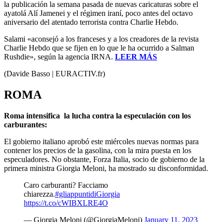
la publicación la semana pasada de nuevas caricaturas sobre el
ayatolá Alí Jamenei y el régimen iraní, poco antes del octavo
aniversario del atentado terrorista contra Charlie Hebdo.
Salami «aconsejó a los franceses y a los creadores de la revista
Charlie Hebdo que se fijen en lo que le ha ocurrido a Salman
Rushdie», según la agencia IRNA.
LEER MÁS
(Davide Basso | EURACTIV.fr)
ROMA
Roma intensifica la lucha contra la especulación con los
carburantes:
El gobierno italiano aprobó este miércoles nuevas normas para
contener los precios de la gasolina, con la mira puesta en los
especuladores. No obstante, Forza Italia, socio de gobierno de la
primera ministra Giorgia Meloni, ha mostrado su disconformidad.
Caro carburanti? Facciamo
chiarezza.
#gliappuntidiGiorgia
https://t.co/cWIBXLRE4O
— Giorgia Meloni (@GiorgiaMeloni)
January 11, 2023