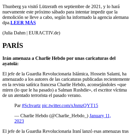
Thunberg ya visitó Lützerath en septiembre de 2021, y lo hará
nuevamente este próximo sábado para intentar impedir que la
demolición se lleve a cabo, según ha informado la agencia alemana
dpa.
LEER MÁS
(Julia Dahm | EURACTIV.de)
PARÍS
Irán amenaza a Charlie Hebdo por unas caricaturas del
ayatolá:
El jefe de la Guardia Revolucionaria Islámica, Hossein Salami, ha
amenazado a los autores de las caricaturas publicadas recientemente
en la revista satírica francesa Charlie Hebdo, aconsejándoles «que
miren (lo que le ha pasado) a Salman Rushdie», el escritor víctima
de un atentado terrorista el pasado verano.
Par
#Schvartz
pic.twitter.com/xJnmzQYT15
— Charlie Hebdo (@Charlie_Hebdo_)
January 11,
2023
El jefe de la Guardia Revolucionaria Iraní lanzó esas amenazas tras