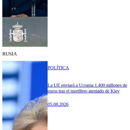
RUSIA
POLÍTICA
La UE enviará a Ucrania 1.400 millones de
euros tras el mortífero atentado de Kiev
05.08.2026