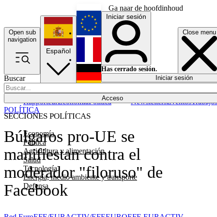
Ga naar de hoofdinhoud
Iniciar sesión
Open sub
Close menu
English
navigation
Español
Français
Has cerrado sesión.
Buscar
Iniciar sesión
Modo oscuro
Deutsch
Acceso
Rapporteur
Economía
Política
Newsletters
Eventos
Trabajo
POLÍTICA
SECCIONES POLÍTICAS
Búlgaros pro-UE se
Economía
Política
manifiestan contra el
Agricultura y alimentación
Salud
moderador "filoruso" de
Tecnología
Energía, medio ambiente y transporte
Facebook
Defensa
Red EuroEFE/EURACTIV/EFE
EUROEFE EURACTIV