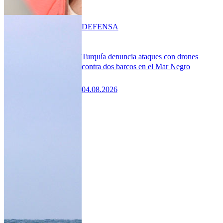
DEFENSA
Turquía denuncia ataques con drones
contra dos barcos en el Mar Negro
04.08.2026