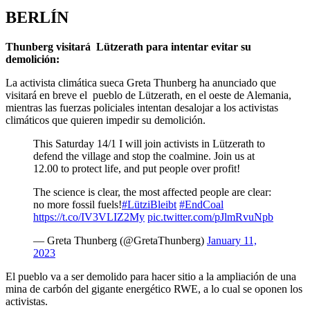
BERLÍN
Thunberg visitará Lützerath para intentar evitar su
demolición:
La activista climática sueca Greta Thunberg ha anunciado que
visitará en breve el pueblo de Lützerath, en el oeste de Alemania,
mientras las fuerzas policiales intentan desalojar a los activistas
climáticos que quieren impedir su demolición.
This Saturday 14/1 I will join activists in Lützerath to
defend the village and stop the coalmine. Join us at
12.00 to protect life, and put people over profit!
The science is clear, the most affected people are clear:
no more fossil fuels!
#LütziBleibt
#EndCoal
https://t.co/IV3VLIZ2My
pic.twitter.com/pJlmRvuNpb
— Greta Thunberg (@GretaThunberg)
January 11,
2023
El pueblo va a ser demolido para hacer sitio a la ampliación de una
mina de carbón del gigante energético RWE, a lo cual se oponen los
activistas.