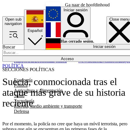
Ga naar de hoofdinhoud
Iniciar sesión
Open sub
Close menu
English
navigation
Español
Français
Has cerrado sesión.
Buscar
Iniciar sesión
Modo oscuro
Deutsch
Acceso
Rapporteur
Economía
Política
Newsletters
Eventos
Trabajo
POLÍTICA
SECCIONES POLÍTICAS
Suecia, conmocionada tras el
Economía
Política
ataque más grave de su historia
Agricultura y alimentación
Salud
reciente
Tecnología
Energía, medio ambiente y transporte
Defensa
Por el momento, la policía no cree que haya un móvil terrorista, pero
subraya que aún se encuentran en las primeras fases de la