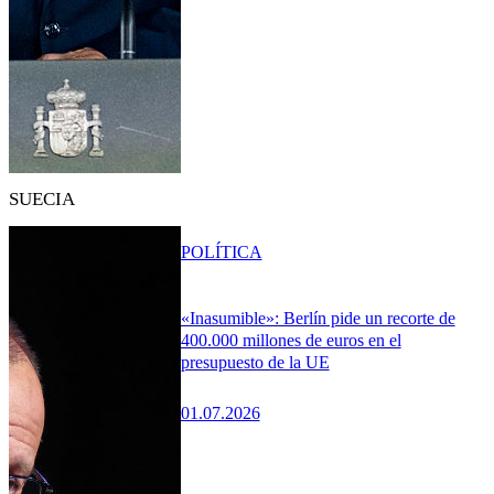
SUECIA
POLÍTICA
«Inasumible»: Berlín pide un recorte de
400.000 millones de euros en el
presupuesto de la UE
01.07.2026