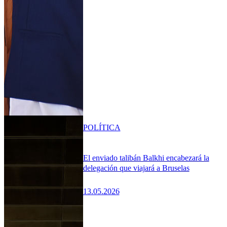
POLÍTICA
El enviado talibán Balkhi encabezará la
delegación que viajará a Bruselas
13.05.2026