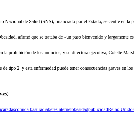
io Nacional de Salud (SNS), financiado por el Estado, se centre en la p
a Obesidad, afirmó que se trataba de «un paso bienvenido y largamente es
la prohibición de los anuncios, y su directora ejecutiva, Colette Marsha
tes de tipo 2, y esta enfermedad puede tener consecuencias graves en l
v.es
)
ucaradas
comida basura
diabetes
internet
obesidad
publicidad
Reino Unido