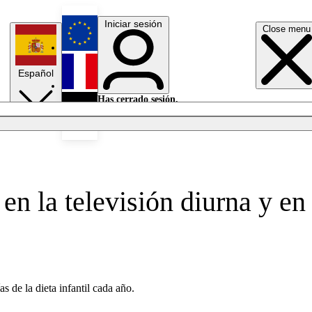
Iniciar sesión
Close menu
English
Español
Français
Has cerrado sesión.
Iniciar sesión
Modo oscuro
Deutsch
n la televisión diurna y en
s de la dieta infantil cada año.