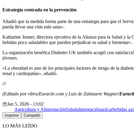
Estrategia centrada en la prevención
Añadió que la medida forma parte de una estrategia para que el Servic
pueda llevar una vida más sana».
Katharine Jenner, directora ejecutiva de la Alianza para la Salud y l
bebidas poco saludables que pueden perjudicar su salud y bienestar».
La organización benéfica Diabetes UK también acogió con satisfacción 
jóvenes.
«La obesidad es uno de los principales factores de riesgo de la diabe
renal y cardiopatías», añadió.
///
(Editado por vibra/Euractiv.com y Luis de Zubiaurre Wagner/
Euracti
Jan 5, 2026 - 13:02
Agricultura y Alimentación
Salud
alimentación
azúcar
bebidas az
Imprimir
Compartir
LO MÁS LEÍDO