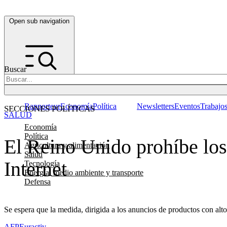
Open sub navigation
Buscar
Rapporteur
Economía
Política
Newsletters
Eventos
Trabajo
SECCIONES POLÍTICAS
SALUD
Economía
Política
El Reino Unido prohíbe los
Agricultura y alimentación
Salud
Internet
Tecnología
Energía, medio ambiente y transporte
Defensa
Se espera que la medida, dirigida a los anuncios de productos con alto 
AFP
Euractiv