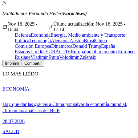
///
(Editado por Fernando Heller/
Euractiv.es
)
Nov 16, 2025 -
Última actualización: Nov 16, 2025 -
16:44
17:14
Defensa
Economía
Energía, Medio ambiente y Transporte
Política
Tecnología
Alemania
Austria
Brasil
China
Comisión Europea
Dinamarca
Donald Trump
España
Estados Unidos
EURACTIV
Europa
India
Parlamento Europeo
Rusia
ue
Vladimir Putin
Volodimir Zelenski
Imprimir
Compartir
LO MÁS LEÍDO
ECONOMÍA
Hay que dar las gracias a China por salvar la economía mundial,
afirman los analistas del BCE
28.07.2026
SALUD