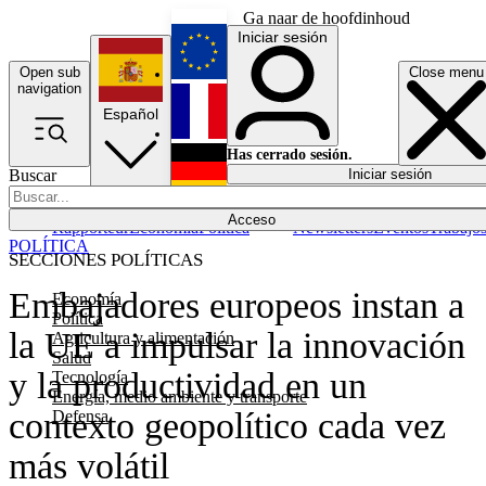
Ga naar de hoofdinhoud
Iniciar sesión
Open sub
Close menu
English
navigation
Español
Français
Has cerrado sesión.
Buscar
Iniciar sesión
Modo oscuro
Deutsch
Acceso
Rapporteur
Economía
Política
Newsletters
Eventos
Trabajo
POLÍTICA
SECCIONES POLÍTICAS
Embajadores europeos instan a
Economía
Política
la UE a impulsar la innovación
Agricultura y alimentación
Salud
y la productividad en un
Tecnología
Energía, medio ambiente y transporte
contexto geopolítico cada vez
Defensa
más volátil