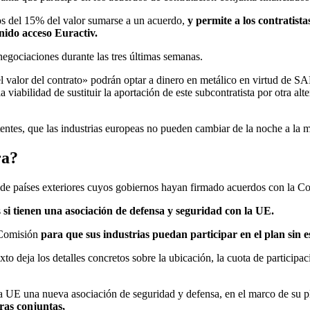
nos del 15% del valor sumarse a un acuerdo,
y permite a los contratist
enido acceso Euractiv.
negociaciones durante las tres últimas semanas.
el valor del contrato» podrán optar a dinero en metálico en virtud de 
la viabilidad de sustituir la aportación de este subcontratista por otra a
tentes, que las industrias europeas no pueden cambiar de la noche a la 
ra?
a de países exteriores cuyos gobiernos hayan firmado acuerdos con la C
s
si tienen una asociación de defensa y seguridad con la UE.
 Comisión
para que sus industrias puedan participar en el plan sin es
 deja los detalles concretos sobre la ubicación, la cuota de participac
 la UE una nueva asociación de seguridad y defensa, en el marco de su pl
ras conjuntas,