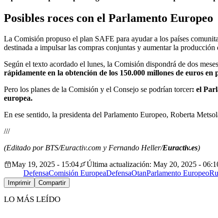
Posibles roces con el Parlamento Europeo
La Comisión propuso el plan SAFE para ayudar a los países comunitari
destinada a impulsar las compras conjuntas y aumentar la producción d
Según el texto acordado el lunes, la Comisión dispondrá de dos meses
rápidamente en la obtención de los 150.000 millones de euros en pr
Pero los planes de la Comisión y el Consejo se podrían torcer
: el Par
europea.
En ese sentido, la presidenta del Parlamento Europeo, Roberta Metsola, 
///
(Editado por BTS/Euractiv.com y Fernando Heller/
Euractiv.es
)
May 19, 2025 - 15:04
Última actualización: May 20, 2025 - 06:1
Defensa
Comisión Europea
Defensa
Otan
Parlamento Europeo
Ru
Imprimir
Compartir
LO MÁS LEÍDO