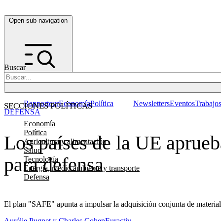
Open sub navigation
Buscar
Rapporteur
Economía
Política
Newsletters
Eventos
Trabajo
SECCIONES POLÍTICAS
DEFENSA
Economía
Política
Los países de la UE aprueb
Agricultura y alimentación
Salud
para defensa
Tecnología
Energía, medio ambiente y transporte
Defensa
El plan "SAFE" apunta a impulsar la adquisición conjunta de material 
Aurélie Pugnet y Charles Cohen
Euractiv