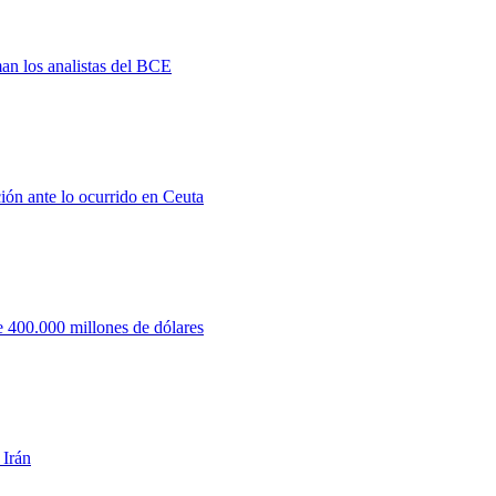
man los analistas del BCE
ión ante lo ocurrido en Ceuta
 400.000 millones de dólares
 Irán