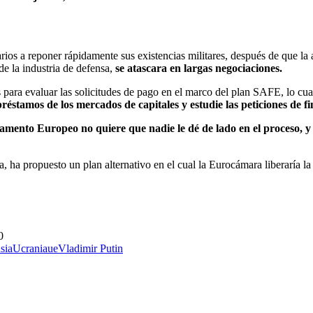
os a reponer rápidamente sus existencias militares, después de que la 
e la industria de defensa,
se atascara en largas negociaciones.
 para evaluar las solicitudes de pago en el marco del plan SAFE, lo cu
éstamos de los mercados de capitales y estudie las peticiones de fin
lamento Europeo no quiere que nadie le dé de lado en el proceso, y t
ha propuesto un plan alternativo en el cual la Eurocámara liberaría la f
0
sia
Ucrania
ue
Vladimir Putin