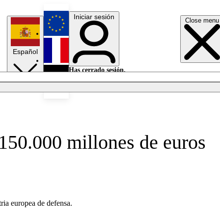
Iniciar sesión
Close menu
English
Español
Français
Has cerrado sesión.
Iniciar sesión
Modo oscuro
Deutsch
 150.000 millones de euros
tria europea de defensa.