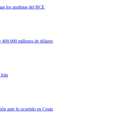
man los analistas del BCE
 400.000 millones de dólares
 Irán
ión ante lo ocurrido en Ceuta