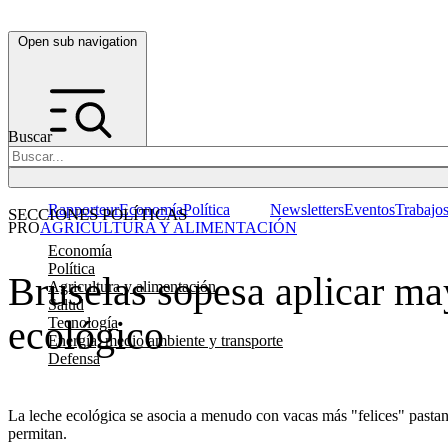
Open sub navigation
Buscar
Rapporteur
Economía
Política
Newsletters
Eventos
Trabajo
SECCIONES POLÍTICAS
PRO
AGRICULTURA Y ALIMENTACIÓN
Economía
Política
Bruselas sopesa aplicar may
Agricultura y alimentación
Salud
ecológico
Tecnología
Energía, medio ambiente y transporte
Defensa
La leche ecológica se asocia a menudo con vacas más "felices" pastan
permitan.