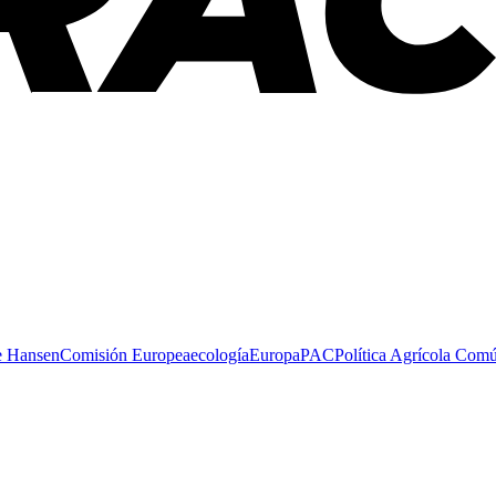
e Hansen
Comisión Europea
ecología
Europa
PAC
Política Agrícola Com