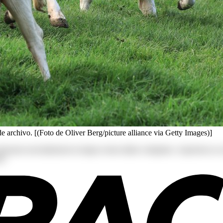
 archivo. [(Foto de Oliver Berg/picture alliance via Getty Images)]
s deserunt exercitationem in itaque rerum ullam voluptates. Asperiore
r!