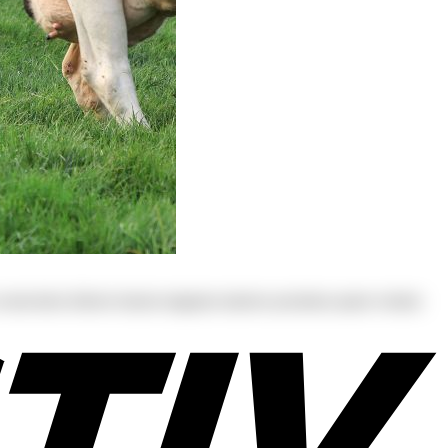
s at consectetur dolores harum magnam maiores possimus quam veniam