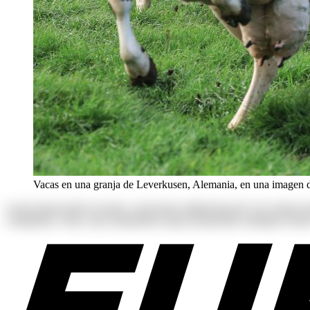
Vacas en una granja de Leverkusen, Alemania, en una imagen de
Lorem ipsum dolor sit amet, consectetur adipisicing elit. Ab corpori
voluptatum. Alias, iusto laudantium neque perspiciatis similique tenetu