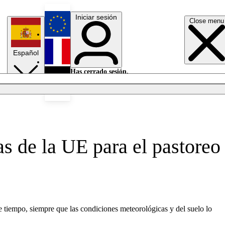
Iniciar sesión
Close menu
English
Español
Français
Has cerrado sesión.
Iniciar sesión
Modo oscuro
Deutsch
as de la UE para el pastoreo
 tiempo, siempre que las condiciones meteorológicas y del suelo lo