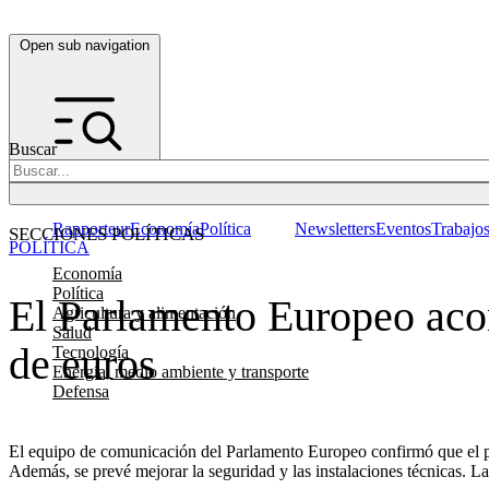
Open sub navigation
Buscar
Rapporteur
Economía
Política
Newsletters
Eventos
Trabajo
SECCIONES POLÍTICAS
POLÍTICA
Economía
Política
El Parlamento Europeo aco
Agricultura y alimentación
Salud
de euros
Tecnología
Energía, medio ambiente y transporte
Defensa
El equipo de comunicación del Parlamento Europeo confirmó que el pl
Además, se prevé mejorar la seguridad y las instalaciones técnicas. L