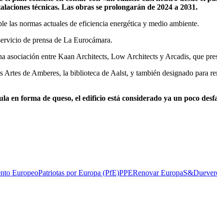
alaciones técnicas. Las obras se prolongarán de 2024 a 2031.
le las normas actuales de eficiencia energética y medio ambiente.
servicio de prensa de La Eurocámara.
na asociación entre Kaan Architects, Low Architects y Arcadis, que prest
 Artes de Amberes, la biblioteca de Aalst, y también designado para r
ula en forma de queso, el edificio está considerado ya un poco desf
ento Europeo
Patriotas por Europa (PfE)
PPE
Renovar Europa
S&D
ue
ver