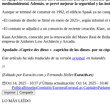
medioambiental. Además, se prevé mejorar la seguridad y las inst
Aunque se terminó de construir en 1992, el edificio Spaak ya no cump
«El contrato de diseño se firmó en enero de 2025», según informó el 
«El contrato se adjudicó a un consorcio de reciente creación, Klarc, u
Kaan Architects, conocido por la renovación del Museo Real de Bellas
empresa de Amberes Low Architects y Arcadis.
Apodado
«Caprice des dieux
» -capricho de los dioses- por su cúp
Este artículo ha sido traducido de su versión
original
. en holandés.
///
(Editado por Euractiv.com y Fernando Heller/
Euractiv.es
)
Oct 14, 2025 - 10:37
Última actualización: Oct 14, 2025 - 10:46
Política
Bruselas
Comisión Europea
Europa
Las Capitales
Parlam
Imprimir
Compartir
LO MÁS LEÍDO