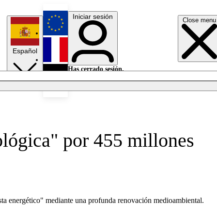
Iniciar sesión
Close menu
English
Español
Français
Has cerrado sesión.
Iniciar sesión
Modo oscuro
Deutsch
lógica" por 455 millones
ista energético" mediante una profunda renovación medioambiental.