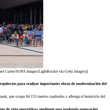
hael Currie/SOPA Images/LightRocket vía Getty Images)]
rquitectos para realizar importantes obras de modernización del
 Spaak, que ocupa 84.153 metros cuadrados y alberga el hemiciclo del
unto de vista energético» mediante una profunda renovación