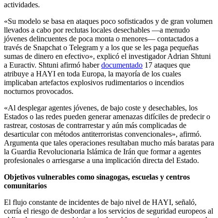
actividades.
«Su modelo se basa en ataques poco sofisticados y de gran volumen
llevados a cabo por reclutas locales desechables —a menudo
jóvenes delincuentes de poca monta o menores— contactados a
través de Snapchat o Telegram y a los que se les paga pequeñas
sumas de dinero en efectivo», explicó el investigador Adrian Shtuni
a Euractiv. Shtuni afirmó haber
documentado
17 ataques que
atribuye a HAYI en toda Europa, la mayoría de los cuales
implicaban artefactos explosivos rudimentarios o incendios
nocturnos provocados.
«Al desplegar agentes jóvenes, de bajo coste y desechables, los
Estados o las redes pueden generar amenazas difíciles de predecir o
rastrear, costosas de contrarrestar y aún más complicadas de
desarticular con métodos antiterroristas convencionales», afirmó.
Argumenta que tales operaciones resultaban mucho más baratas para
la Guardia Revolucionaria Islámica de Irán que formar a agentes
profesionales o arriesgarse a una implicación directa del Estado.
Objetivos vulnerables como sinagogas, escuelas y centros
comunitarios
El flujo constante de incidentes de bajo nivel de HAYI, señaló,
corría el riesgo de desbordar a los servicios de seguridad europeos al