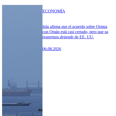
ECONOMÍA
Irán afirma que el acuerdo sobre Ormuz
con Omán está casi cerrado, pero que su
reapertura depende de EE. UU.
06.08.2026