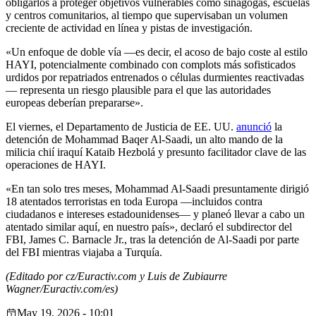
obligarlos a proteger objetivos vulnerables como sinagogas, escuelas
y centros comunitarios, al tiempo que supervisaban un volumen
creciente de actividad en línea y pistas de investigación.
«Un enfoque de doble vía —es decir, el acoso de bajo coste al estilo
HAYI, potencialmente combinado con complots más sofisticados
urdidos por repatriados entrenados o células durmientes reactivadas
— representa un riesgo plausible para el que las autoridades
europeas deberían prepararse».
El viernes, el Departamento de Justicia de EE. UU.
anunció
la
detención de Mohammad Baqer Al-Saadi, un alto mando de la
milicia chií iraquí Kataib Hezbolá y presunto facilitador clave de las
operaciones de HAYI.
«En tan solo tres meses, Mohammad Al-Saadi presuntamente dirigió
18 atentados terroristas en toda Europa —incluidos contra
ciudadanos e intereses estadounidenses— y planeó llevar a cabo un
atentado similar aquí, en nuestro país», declaró el subdirector del
FBI, James C. Barnacle Jr., tras la detención de Al-Saadi por parte
del FBI mientras viajaba a Turquía.
(Editado por cz/Euractiv.com y Luis de Zubiaurre
Wagner/Euractiv.com/es)
May 19, 2026 - 10:01