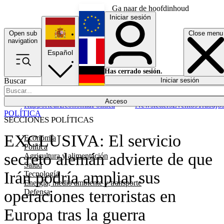
Ga naar de hoofdinhoud
Iniciar sesión
Open sub
Close menu
English
navigation
Español
Français
Has cerrado sesión.
Buscar
Iniciar sesión
Modo oscuro
Deutsch
Acceso
Rapporteur
Economía
Política
Newsletters
Eventos
Trabajo
POLÍTICA
SECCIONES POLÍTICAS
EXCLUSIVA: El servicio
Economía
Política
secreto alemán advierte de que
Agricultura y alimentación
Salud
Irán podría ampliar sus
Tecnología
Energía, medio ambiente y transporte
operaciones terroristas en
Defensa
Europa tras la guerra