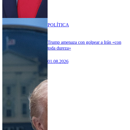
POLÍTICA
Trump amenaza con golpear a Irán «con
toda dureza»
01.08.2026