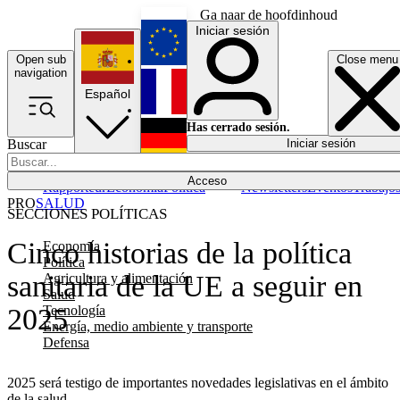
Ga naar de hoofdinhoud
Iniciar sesión
Open sub
Close menu
English
navigation
Español
Français
Has cerrado sesión.
Buscar
Iniciar sesión
Modo oscuro
Deutsch
Acceso
Rapporteur
Economía
Política
Newsletters
Eventos
Trabajo
PRO
SALUD
SECCIONES POLÍTICAS
Cinco historias de la política
Economía
Política
sanitaria de la UE a seguir en
Agricultura y alimentación
Salud
Tecnología
2025
Energía, medio ambiente y transporte
Defensa
2025 será testigo de importantes novedades legislativas en el ámbito
de la salud.