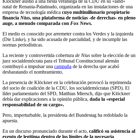
Klöckner asistió a una fiesta veraniega de la CDU en su «land»
natal de Renania-Palatinado, organizada en las instalaciones de una
empresa de tecnología médica
cuyo multimillonario propietario
financia
Nius
, una plataforma de noticias -de derechas- en pleno
auge, a menudo comparada con
Fox News.
El medio es conocido por arremeter contra los Verdes y la izquierda
(Die Linke), y ha sido acusada de parcialidad, y de incumplir las
normas periodísticas.
La reciente y controvertida cobertura
de Nius
sobre la elección de un
juez socialdemócrata para el Tribunal Constitucional alemán
contribuyó a impulsar una
campaña
de la derecha que acabó
desbaratando el nombramiento.
La presencia de Klöckner en la celebración provocó la reprimenda
del socio de coalición de la CDU, los socialdemócratas (SPD). El
líder parlamentario del SPD, Matthias Miersch, dijo que Klöckner
debía dar explicaciones a la opinión pública,
dada la «especial
responsabilidad de su cargo».
Pero, imperturbable, la presidenta del Bundestag ha redoblado la
apuesta.
En un discurso pronunciado durante el acto,
calificó su asistencia al
evento de legítima dentro de los límites de la necesaria