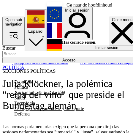
Ga naar de hoofdinhoud
Iniciar sesión
Open sub
Close menu
English
navigation
Español
Français
Has cerrado sesión.
Buscar
Iniciar sesión
Modo oscuro
Deutsch
Acceso
Rapporteur
Economía
Política
Newsletters
Eventos
Trabajo
POLÍTICA
SECCIONES POLÍTICAS
Julia Klöckner, la polémica
Economía
Política
"reina del vino" que preside el
Agricultura y alimentación
Salud
Bundestag alemán
Tecnología
Energía, medio ambiente y transporte
Defensa
Las normas parlamentarias exigen que la persona que dirija las
sesiones parlamentarias sea "imparcial" y "justa", salvaguardando la