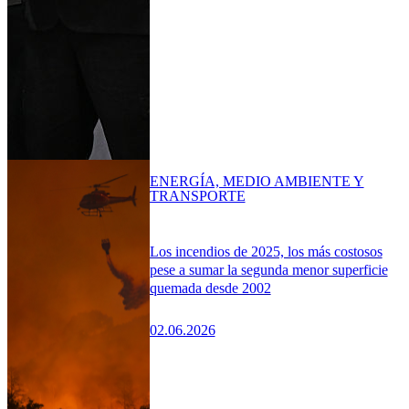
ENERGÍA, MEDIO AMBIENTE Y
TRANSPORTE
Los incendios de 2025, los más costosos
pese a sumar la segunda menor superficie
quemada desde 2002
02.06.2026