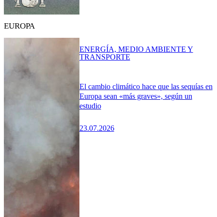
EUROPA
ENERGÍA, MEDIO AMBIENTE Y
TRANSPORTE
El cambio climático hace que las sequías en
Europa sean «más graves», según un
estudio
23.07.2026