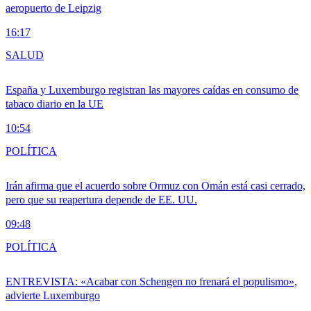
aeropuerto de Leipzig
16:17
SALUD
España y Luxemburgo registran las mayores caídas en consumo de
tabaco diario en la UE
10:54
POLÍTICA
Irán afirma que el acuerdo sobre Ormuz con Omán está casi cerrado,
pero que su reapertura depende de EE. UU.
09:48
POLÍTICA
ENTREVISTA: «Acabar con Schengen no frenará el populismo»,
advierte Luxemburgo