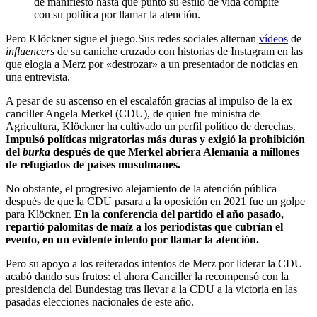
de manifiesto hasta qué punto su estilo de vida compite
con su política por llamar la atención.
Pero Klöckner sigue el juego.
Sus redes sociales alternan
vídeos
de
influencers
de su caniche cruzado con historias de Instagram en las
que elogia a Merz por «destrozar» a un presentador de noticias en
una entrevista.
A pesar de su ascenso en el escalafón gracias al impulso de la ex
canciller Angela Merkel (CDU), de quien fue ministra de
Agricultura, Klöckner ha cultivado un perfil político de derechas.
Impulsó políticas migratorias más duras y exigió la prohibición
del
burka
después de que Merkel abriera Alemania a millones
de refugiados de países musulmanes.
No obstante, el progresivo alejamiento de la atención pública
después de que la CDU pasara a la oposición en 2021 fue un golpe
para Klöckner.
En la conferencia del partido el año pasado,
repartió palomitas de maíz a los periodistas que cubrían el
evento, en un evidente intento por llamar la atención.
Pero su apoyo a los reiterados intentos de Merz por liderar la CDU
acabó dando sus frutos: el ahora Canciller la recompensó con la
presidencia del Bundestag tras llevar a la CDU a la victoria en las
pasadas elecciones nacionales de este año.