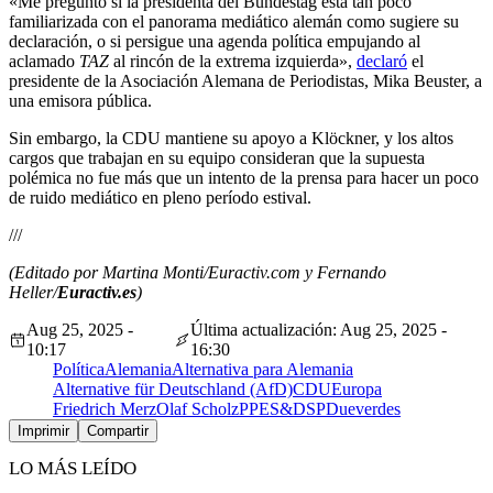
«Me pregunto si la presidenta del Bundestag está tan poco
familiarizada con el panorama mediático alemán como sugiere su
declaración, o si persigue una agenda política empujando al
aclamado
TAZ
al rincón de la extrema izquierda»,
declaró
el
presidente de la Asociación Alemana de Periodistas, Mika Beuster, a
una emisora pública.
Sin embargo, la CDU mantiene su apoyo a Klöckner, y los altos
cargos que trabajan en su equipo consideran que la supuesta
polémica no fue más que un intento de la prensa para hacer un poco
de ruido mediático en pleno período estival.
///
(Editado por Martina Monti/Euractiv.com y Fernando
Heller/
Euractiv.es
)
Aug 25, 2025 -
Última actualización: Aug 25, 2025 -
10:17
16:30
Política
Alemania
Alternativa para Alemania
Alternative für Deutschland (AfD)
CDU
Europa
Friedrich Merz
Olaf Scholz
PPE
S&D
SPD
ue
verdes
Imprimir
Compartir
LO MÁS LEÍDO