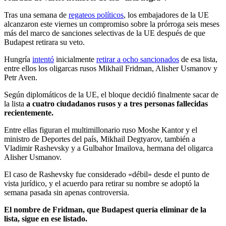
Tras una semana de
regateos políticos
, los embajadores de la UE
alcanzaron este viernes un compromiso sobre la prórroga seis meses
más del marco de sanciones selectivas de la UE después de que
Budapest retirara su veto.
Hungría
intentó
inicialmente
retirar a ocho sancionados
de esa lista,
entre ellos los oligarcas rusos Mikhail Fridman, Alisher Usmanov y
Petr Aven.
Según diplomáticos de la UE, el bloque decidió finalmente sacar de
la lista
a cuatro ciudadanos rusos y a tres personas fallecidas
recientemente.
Entre ellas figuran el multimillonario ruso Moshe Kantor y el
ministro de Deportes del país, Mikhail Degtyarov, también a
Vladimir Rashevsky y a Gulbahor Imailova, hermana del oligarca
Alisher Usmanov.
El caso de Rashevsky fue considerado «débil» desde el punto de
vista jurídico, y el acuerdo para retirar su nombre se adoptó la
semana pasada sin apenas controversia.
El nombre de Fridman, que Budapest quería eliminar de la
lista, sigue en ese listado.