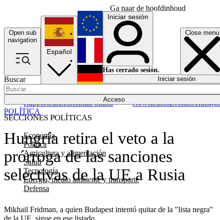
Ga naar de hoofdinhoud
Iniciar sesión
Open sub
Close menu
English
navigation
Español
Français
Has cerrado sesión.
Buscar
Iniciar sesión
Modo oscuro
Deutsch
Acceso
Rapporteur
Economía
Política
Newsletters
Eventos
Trabajo
POLÍTICA
SECCIONES POLÍTICAS
Hungría retira el veto a la
Economía
Política
prórroga de las sanciones
Agricultura y alimentación
Salud
selectivas de la UE a Rusia
Tecnología
Energía, medio ambiente y transporte
Defensa
Mikhail Fridman, a quien Budapest intentó quitar de la "lista negra"
de la UE, sigue en ese listado