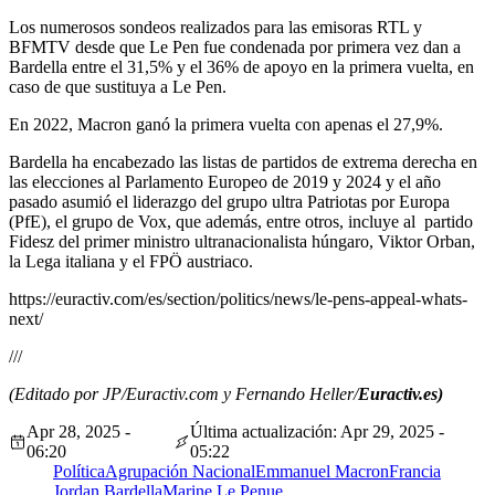
Los numerosos sondeos realizados para las emisoras RTL y
BFMTV desde que Le Pen fue condenada por primera vez dan a
Bardella entre el 31,5% y el 36% de apoyo en la primera vuelta, en
caso de que sustituya a Le Pen.
En 2022, Macron ganó la primera vuelta con apenas el 27,9%.
Bardella ha encabezado las listas de partidos de extrema derecha en
las elecciones al Parlamento Europeo de 2019 y 2024 y el año
pasado asumió el liderazgo del grupo ultra Patriotas por Europa
(PfE), el grupo de Vox, que además, entre otros, incluye al partido
Fidesz del primer ministro ultranacionalista húngaro, Viktor Orban,
la Lega italiana y el FPÖ austriaco.
https://euractiv.com/es/section/politics/news/le-pens-appeal-whats-
next/
///
(Editado por JP/Euractiv.com y Fernando Heller/
Euractiv.es)
Apr 28, 2025 -
Última actualización: Apr 29, 2025 -
06:20
05:22
Política
Agrupación Nacional
Emmanuel Macron
Francia
Jordan Bardella
Marine Le Pen
ue