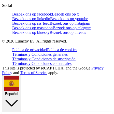
Social
Bezoek ons op facebook
Bezoek ons op x
Bezoek ons op linkedin
Bezoek ons op youtube
Bezoek ons op rss-feed
Bezoek ons op instagram
Bezoek ons op mastodon
Bezoek ons op telegram
Bezoek ons op bluesky
Bezoek ons op threads
©
2026
Euractiv ES. All rights reserved.
Política de privacidad
Política de cookies
Términos y Condiciones generales
Términos y Condiciones de suscripción
Términos y Condiciones comerciales
This site is protected by reCAPTCHA, and the Google
Privacy
Policy
and
Terms of Service
apply.
Español