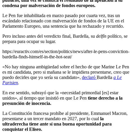
públicos, una vez se conozca el resultado de la apelación a su
condena por malversación de fondos europeos.
Le Pen fue inhabilitada en marzo pasado por cuarta vez, tras un
escándalo relacionado con malversación de fondos de la UE en el
Parlamento Europeo, una sentencia que ha rechazado y recurrido.
Pero incluso antes del veredicto final, Bardella, su
delfín
político, se
prepara para ocupar su lugar.
https://euractiv.com/es/section/politics/news/after-le-pens-conviction-
bardella-finds-himself-in-the-hot-seat/
«
No hay ninguna ambigüedad sobre el hecho de que Marine Le Pen
es mi candidata, pero si mañana se le impidiera presentarse, creo que
puedo decirles que yo sería su candidato»,
declaró
Bardella
a Le
Parisien
.
En ese sentido, subrayó que la «necesidad primordial [es] estar
unidos», al tiempo que insistió en que Le Pen
tiene derecho a la
presunción de inocencia.
La Constitución francesa prohíbe al presidente, Emmanuel Macron,
presentarse a un tercer mandato en 2027, por lo cual
la
ultraderecha tiene ante sí una buena oportunidad para
conquistar el Elíseo.