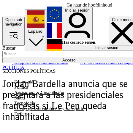
Ga naar de hoofdinhoud
Iniciar sesión
Open sub
Close menu
English
navigation
Español
Français
Has cerrado sesión.
Buscar
Iniciar sesión
Modo oscuro
Deutsch
Acceso
Rapporteur
Economía
Política
Newsletters
Eventos
Trabajo
POLÍTICA
SECCIONES POLÍTICAS
Jordan Bardella anuncia que se
Economía
Política
presentará a las presidenciales
Agricultura y alimentación
Salud
francesas si Le Pen queda
Tecnología
Energía, medio ambiente y transporte
inhabilitada
Defensa