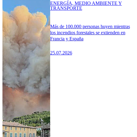
ENERGÍA, MEDIO AMBIENTE Y
TRANSPORTE
Más de 100.000 personas huyen mientras
los incendios forestales se extienden en
Francia y España
25.07.2026