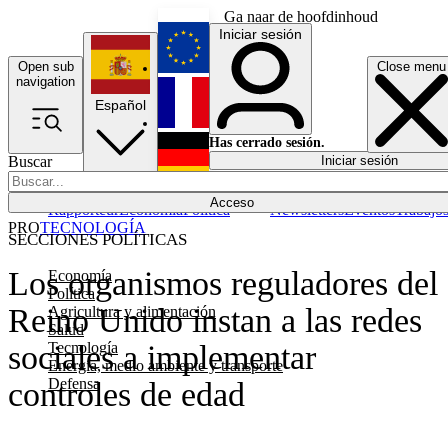
Ga naar de hoofdinhoud
Iniciar sesión
Open sub
Close menu
English
navigation
Español
Français
Has cerrado sesión.
Buscar
Iniciar sesión
Modo oscuro
Deutsch
Acceso
Rapporteur
Economía
Política
Newsletters
Eventos
Trabajo
PRO
TECNOLOGÍA
SECCIONES POLÍTICAS
Los organismos reguladores del
Economía
Política
Reino Unido instan a las redes
Agricultura y alimentación
Salud
Tecnología
sociales a implementar
Energía, medio ambiente y transporte
Defensa
controles de edad