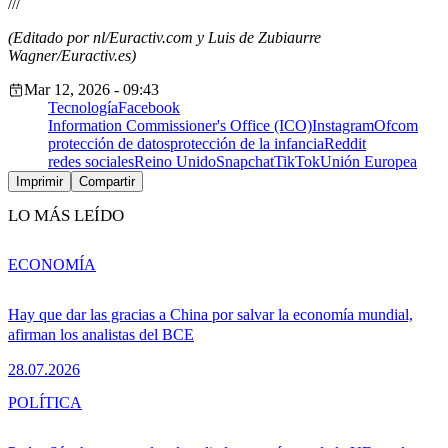
///
(Editado por nl/Euractiv.com y Luis de Zubiaurre
Wagner/Euractiv.es)
Mar 12, 2026 - 09:43
Tecnología
Facebook
Information Commissioner's Office (ICO)
Instagram
Ofcom
protección de datos
protección de la infancia
Reddit
redes sociales
Reino Unido
Snapchat
TikTok
Unión Europea
Imprimir
Compartir
LO MÁS LEÍDO
ECONOMÍA
Hay que dar las gracias a China por salvar la economía mundial,
afirman los analistas del BCE
28.07.2026
POLÍTICA