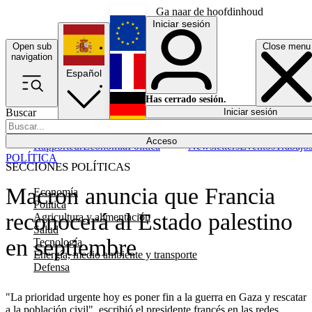
Ga naar de hoofdinhoud
Iniciar sesión
Open sub
Close menu
English
navigation
Español
Français
Has cerrado sesión.
Buscar
Iniciar sesión
Modo oscuro
Deutsch
Acceso
Rapporteur
Economía
Política
Newsletters
Eventos
Trabajo
POLÍTICA
SECCIONES POLÍTICAS
Macron anuncia que Francia
Economía
Política
reconocerá al Estado palestino
Agricultura y alimentación
Salud
en septiembre
Tecnología
Energía, medio ambiente y transporte
Defensa
"La prioridad urgente hoy es poner fin a la guerra en Gaza y rescatar
a la población civil", escribió el presidente francés en las redes