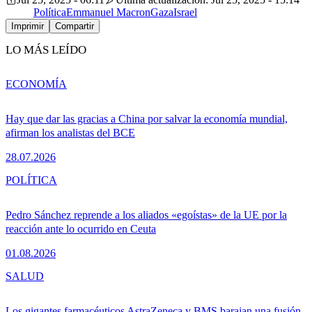
Política
Emmanuel Macron
Gaza
Israel
Imprimir
Compartir
LO MÁS LEÍDO
ECONOMÍA
Hay que dar las gracias a China por salvar la economía mundial,
afirman los analistas del BCE
28.07.2026
POLÍTICA
Pedro Sánchez reprende a los aliados «egoístas» de la UE por la
reacción ante lo ocurrido en Ceuta
01.08.2026
SALUD
Los gigantes farmacéuticos AstraZeneca y BMS barajan una fusión