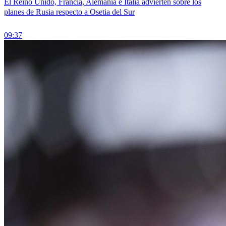
El Reino Unido, Francia, Alemania e Italia advierten sobre los
planes de Rusia respecto a Osetia del Sur
09:37