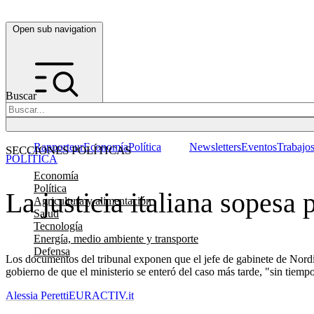
Open sub navigation
Buscar
Rapporteur
Economía
Política
Newsletters
Eventos
Trabajo
SECCIONES POLÍTICAS
POLÍTICA
Economía
Política
La justicia italiana sopesa
Agricultura y alimentación
Salud
Tecnología
Energía, medio ambiente y transporte
Defensa
Los documentos del tribunal exponen que el jefe de gabinete de Nordio,
gobierno de que el ministerio se enteró del caso más tarde, "sin tiempo
Alessia Peretti
EURACTIV.it