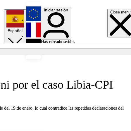
Iniciar sesión
Close menu
English
Español
Français
Has cerrado sesión.
Iniciar sesión
Modo oscuro
Deutsch
oni por el caso Libia-CPI
 del 19 de enero, lo cual contradice las repetidas declaraciones del