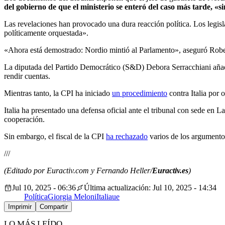
del gobierno de que el ministerio se enteró del caso más tarde, «s
Las revelaciones han provocado una dura reacción política. Los legis
políticamente orquestada».
«Ahora está demostrado: Nordio mintió al Parlamento», aseguró Roberto
La diputada del Partido Democrático (S&D) Debora Serracchiani añadió
rendir cuentas.
Mientras tanto, la CPI ha iniciado
un procedimiento
contra Italia por o
Italia ha presentado una defensa oficial ante el tribunal con sede en L
cooperación.
Sin embargo, el fiscal de la CPI
ha rechazado
varios de los argumentos
///
(Editado por Euractiv.com y Fernando Heller/
Euractiv.es
)
Jul 10, 2025 - 06:36
Última actualización: Jul 10, 2025 - 14:34
Política
Giorgia Meloni
Italia
ue
Imprimir
Compartir
LO MÁS LEÍDO