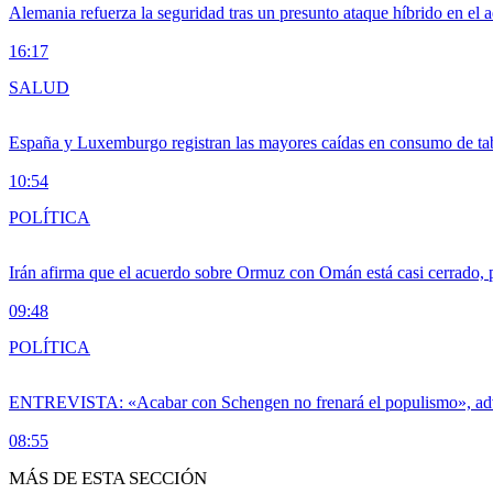
Alemania refuerza la seguridad tras un presunto ataque híbrido en el 
16:17
SALUD
España y Luxemburgo registran las mayores caídas en consumo de ta
10:54
POLÍTICA
Irán afirma que el acuerdo sobre Ormuz con Omán está casi cerrado,
09:48
POLÍTICA
ENTREVISTA: «Acabar con Schengen no frenará el populismo», ad
08:55
MÁS DE ESTA SECCIÓN