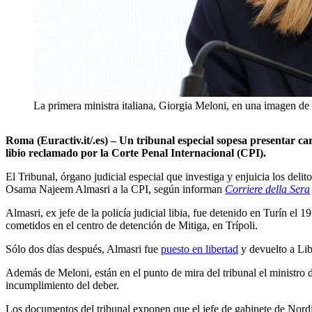
La primera ministra italiana, Giorgia Meloni, en una imagen
Roma (Euractiv.it/.es) – Un tribunal especial sopesa presentar car
libio reclamado por la Corte Penal Internacional (CPI).
El Tribunal, órgano judicial especial que investiga y enjuicia los deli
Osama Najeem Almasri a la CPI, según informan
Corriere della Sera
Almasri, ex jefe de la policía judicial libia, fue detenido en Turín el
cometidos en el centro de detención de Mitiga, en Trípoli.
Sólo dos días después, Almasri fue
puesto en libertad
y devuelto a Lib
Además de Meloni, están en el punto de mira del tribunal el ministro d
incumplimiento del deber.
Los documentos del tribunal exponen que el jefe de gabinete de Nordio