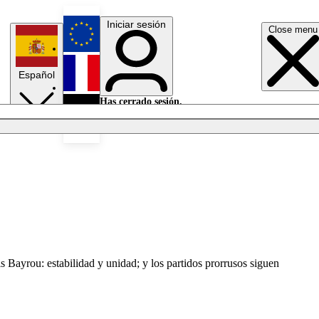
Iniciar sesión
Close menu
English
Español
Français
Has cerrado sesión.
Iniciar sesión
Modo oscuro
Deutsch
 Bayrou: estabilidad y unidad; y los partidos prorrusos siguen