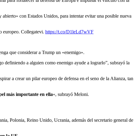
 para fortalecer la defensa de Europa e impulsar el vínculo con la
y abierto» con Estados Unidos, para intentar evitar una posible nueva
io europeo. Collegatevi.
https://t.co/D1leLd7wVF
 tenga que considerar a Trump un «enemigo».
logo definiendo a alguien como enemigo ayude a lograrlo”, subrayó la
rar a crear un pilar europeo de defensa en el seno de la Alianza, tan
pel más importante en ella
«, subrayó Meloni.
mania, Polonia, Reino Unido, Ucrania, además del secretario general de
 en la UE.