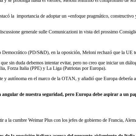
 y se prolonga hasta el viernes, Meloni reafirmó el compromiso de Roma
destacó la importancia de adoptar un «enfoque pragmático, constructivo 
a discussione generale sulle Comunicazioni in vista del prossimo Consigl
tido Democrático (PD/S&D), en la oposición, Meloni rechazó que la UE
 que sin duda debemos intentar evitar, pero no creo que iniciar un diá
alia, Forza Italia (PPE) y La Liga (Patriotas por Europa).
rte y autónoma en el marco de la OTAN, y añadió que Europa debería aspi
ra angular de nuestra seguridad, pero Europa debe aspirar a un pa
sistir a la cumbre Weimar Plus con los jefes de gobierno de Francia, Ale
 de la oposición italiana acerca del presunto aislamiento de Italia