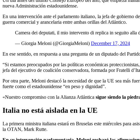
Un día antes del último Consejo Europeo del año, que empieza mañana
nueva Administración estadounidense.
En una intervención ante el parlamento italiano, la jefa de gobierno 
guerra comercial y arancelaria entre ambas orillas del Atlántico.
Camera dei deputati, il mio intervento di replica in seguito all
— Giorgia Meloni (@GiorgiaMeloni)
December 17, 2024
En ese sentido, en respuesta a una pregunta de un diputado del Par
“Si estamos preocupados por las políticas económicas proteccionistas,
jefa del ejecutivo de coalición conservadora, formada por Fratelli d’It
Por otra parte, Meloni destacó la necesidad de que la UE sea más fue
fuerte como el estadounidense “en peso y dignidad”.
«Nuestro compromiso con la Alianza Atlántica
sigue siendo la pied
Italia no está aislada en la UE
La primera ministra italiana estará en Bruselas este miércoles para a
la OTAN, Mark Rutte.
En su intervención parlamentaria, Meloni rechazó las afirmaciones