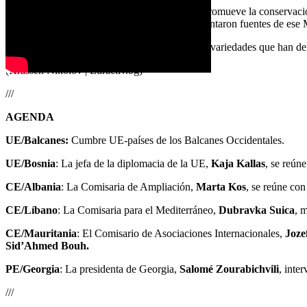
«El Ministerio de Agricultura y Alimentación promueve la conservación 
Desarrollo Agrícola y Rural 2023-2027», comentaron fuentes de ese M
«El objetivo es preservar la riqueza de diversas variedades que han de
(Krassen Nikolov | Euractiv.bg)
///
AGENDA
UE/Balcanes:
Cumbre UE-países de los Balcanes Occidentales.
UE/Bosnia
: La jefa de la diplomacia de la UE,
Kaja Kallas
, se reún
CE/Albania
: La Comisaria de Ampliación,
Marta Kos
, se reúne con
CE/Líbano
: La Comisaria para el Mediterráneo,
Dubravka Suica
, 
CE/Mauritania
: El Comisario de Asociaciones Internacionales,
Joze
Sid’Ahmed Bouh.
PE/Georgia
: La presidenta de Georgia,
Salomé Zourabichvili
, inte
///