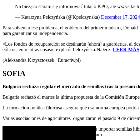
Na bieżąco staram się informować tutaj o KPO, ale wszystkich 
— Katarzyna Pełczyńska (@Kpelczynska)
December 17, 2024
Para solventar ese problema, el gobierno del primer ministro, Donald T
para garantizar su independencia.
«Los fondos de recuperación se destinarán [ahora] a guarderías, al desa
eólicos, entre otras cosas», explicó Pełczyńska-Nałęcz.
LEER MÁS
(Aleksandra Krzysztoszek | Euractiv.pl)
SOFIA
Bulgaria rechaza regular el mercado de semillas tras la presión d
Bulgaria rechazó el martes la última propuesta de la Comisión Europea
La formación política filorrusa asegura que esa norma europea podría p
Varias asociaciones de agricultores organizaron el pasado 9 de diciemb
Argumentan que la nueva regulación obligaría a importar semillas híbr
cual fue rechazado por el ministerio de Agricultura.