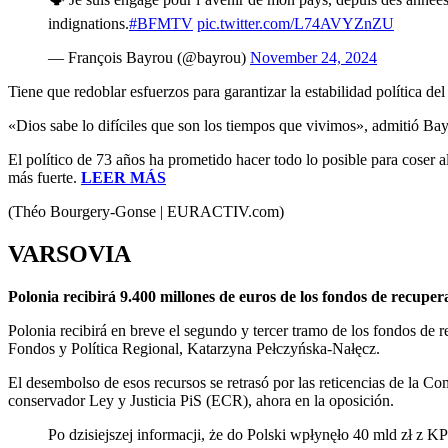
indignations.
#BFMTV
pic.twitter.com/L74AVYZnZU
— François Bayrou (@bayrou)
November 24, 2024
Tiene que redoblar esfuerzos para garantizar la estabilidad política del 
«Dios sabe lo difíciles que son los tiempos que vivimos», admitió Ba
El político de 73 años ha prometido hacer todo lo posible para coser
más fuerte.
LEER MÁS
(Théo Bourgery-Gonse | EURACTIV.com)
VARSOVIA
Polonia recibirá 9.400 millones de euros de los fondos de recuper
Polonia recibirá en breve el segundo y tercer tramo de los fondos de 
Fondos y Política Regional, Katarzyna Pełczyńska-Nałęcz.
El desembolso de esos recursos se retrasó por las reticencias de la Co
conservador Ley y Justicia PiS (ECR), ahora en la oposición.
Po dzisiejszej informacji, że do Polski wpłynęło 40 mld zł z 