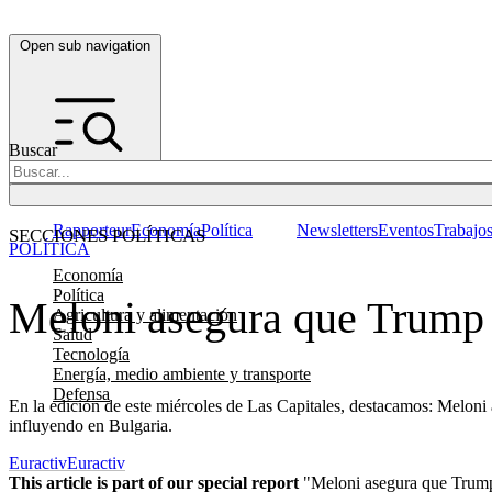
Open sub navigation
Buscar
Rapporteur
Economía
Política
Newsletters
Eventos
Trabajo
SECCIONES POLÍTICAS
POLÍTICA
Economía
Política
Meloni asegura que Trump 
Agricultura y alimentación
Salud
Tecnología
Energía, medio ambiente y transporte
Defensa
En la edición de este miércoles de Las Capitales, destacamos: Meloni 
influyendo en Bulgaria.
Euractiv
Euractiv
This article is part of our special report
"Meloni asegura que Trump