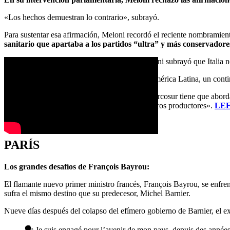
«Los hechos demuestran lo contrario», subrayó.
Para sustentar esa afirmación, Meloni recordó el reciente nombramien
sanitario que apartaba a los partidos “ultra” y más conservadore
En relación con el acuerdo UE-Mercosur, Meloni subrayó que Italia no
«Italia ve oportunidades en invertir en América Latina, un conti
Sin embargo, advirtió que el acuerdo con el Mercosur tiene que aborda
estándares alimentarios que imponemos a nuestros productores».
LE
(Alessia Peretti | Euractiv.it)
PARÍS
Los grandes desafíos de François Bayrou:
El flamante nuevo primer ministro francés, François Bayrou, se enfren
sufra el mismo destino que su predecesor, Michel Barnier.
Nueve días después del colapso del efímero gobierno de Barnier, el 
🗣️ Je suis engagé pour l’avenir de mon pays, depuis des années 