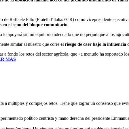
to de Raffaele Fitto (Fratell d’Italia/ECR) como vicepresidente ejecut
s en el seno del bloque comunitario.
 lo apoyará sin un equilibrio adecuado que no perjudique a los agricul
nente similar al nuestro que corre
el riesgo de caer bajo la influencia
r a fondo los retos del sector agrícola, que «a menudo ha soportado lo
ER MÁS
ta a múltiples y complejos retos. Tiene que lograr un consenso que evit
experimentado político centrista y mano derecha del presidente Emmanu
et jusqu’au bout. Un citoyen, c’est quelqu’un qui ne dépose jamais les a