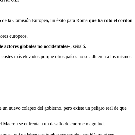
ivo de la Comisión Europea, un éxito para Roma
que ha roto el cordón
tores europeos.
 de actores globales no occidentales
«, señaló.
s costes más elevados porque otros países no se adhieren a los mismos
e un nuevo colapso del gobierno, pero existe un peligro real de que
el Macron se enfrenta a un desafío de enorme magnitud.
rmes, qui ne laisse pas tomber ses espoirs, ses idéaux et ses