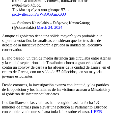
σκοπό να αποδοθούν ευθύνες αποκλειστικά σε
ανθρώπινο λάθος.
Την ίδια τη νύχτα που χάσαμε 57…
pic.twitter.com/wWsOGAmXAQ
— Stefanos Kasselakis – Στέφανος Κασσελάκης
(@skasselakis)
March 24, 2024
Aunque el gobierno tiene una sólida mayoría y es probable que
supere la votación, los analistas consideran que los tres días de
debate de la iniciativa pondrán a prueba la unidad del ejecutivo
conservador.
El año pasado, un tren de media distancia que circulaba entre Atenas
y la ciudad septentrional de Tesalónica chocó a gran velocidad
contra un convoy de carga a las afueras de la ciudad de Larisa, en el
centro de Grecia, con un saldo de 57 fallecidos, en su mayoría
jóvenes estudiantes.
Desde entonces, la investigación avanza con lentitud, y los partidos
de la oposición y los familiares de las víctimas acusan a Mitsotakis y
al gobierno de intentar ocultar datos.
Los familiares de las víctimas han recogido hasta la fecha 1,3
millones de firmas para elevar una petición al Parlamento Europeo
con el objetivo de que se haga toda la luz sobre el caso.
LEER