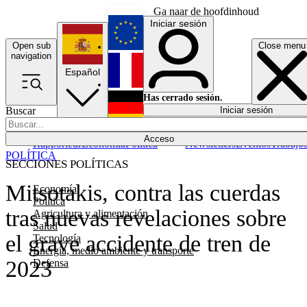
Ga naar de hoofdinhoud
Iniciar sesión
Open sub
Close menu
English
navigation
Español
Français
Has cerrado sesión.
Buscar
Iniciar sesión
Modo oscuro
Deutsch
Acceso
Rapporteur
Economía
Política
Newsletters
Eventos
Trabajo
POLÍTICA
SECCIONES POLÍTICAS
Mitsotakis, contra las cuerdas
Economía
Política
tras nuevas revelaciones sobre
Agricultura y alimentación
Salud
el grave accidente de tren de
Tecnología
Energía, medio ambiente y transporte
2023
Defensa