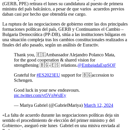
(GERB, PPE) retirara el lunes su candidatura al puesto de primera
ministra del país balcánico, a pesar de que varios acuerdos previos
daban casi por hecho que obtendría ese cargo.
La ruptura de las negociaciones de gobierno entre las dos principales
formaciones políticas del país, GERB y Continuamos el Cambio –
Bulgaria Democrática (PP-DB), sitúa a las instituciones búlgaras en
una situación compleja tras los cambios constitucionales realizados a
finales del año pasado, según un análisis de Euractiv.
Thank you, 🇪🇸Ambassador Alejandro Polanco Mata,
for the good cooperation & shared vision for
strengthening 🇧🇬-🇪🇸 relations.
@EmbajadaEspSOF
Grateful for
#ES2023EU
support for 🇧🇬accession to
Schengen.
Good luck in your new endeavours.
pic.twitter.com/vt5VnWslEy
— Mariya Gabriel (@GabrielMariya)
March 12, 2024
«La falta de acuerdo durante las negociaciones políticas deja sin
sentido el procedimiento de elección del primer ministro y del
Gobierno», aseguró este lunes Gabriel en una misiva enviada al