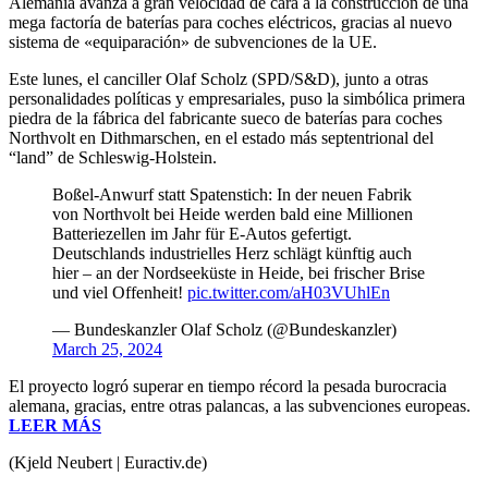
Alemania avanza a gran velocidad de cara a la construcción de una
mega factoría de baterías para coches eléctricos, gracias al nuevo
sistema de «equiparación» de subvenciones de la UE.
Este lunes, el canciller Olaf Scholz (SPD/S&D), junto a otras
personalidades políticas y empresariales, puso la simbólica primera
piedra de la fábrica del fabricante sueco de baterías para coches
Northvolt en Dithmarschen, en el estado más septentrional del
“land” de Schleswig-Holstein.
Boßel-Anwurf statt Spatenstich: In der neuen Fabrik
von Northvolt bei Heide werden bald eine Millionen
Batteriezellen im Jahr für E-Autos gefertigt.
Deutschlands industrielles Herz schlägt künftig auch
hier – an der Nordseeküste in Heide, bei frischer Brise
und viel Offenheit!
pic.twitter.com/aH03VUhlEn
— Bundeskanzler Olaf Scholz (@Bundeskanzler)
March 25, 2024
El proyecto logró superar en tiempo récord la pesada burocracia
alemana, gracias, entre otras palancas, a las subvenciones europeas.
LEER MÁS
(Kjeld Neubert | Euractiv.de)