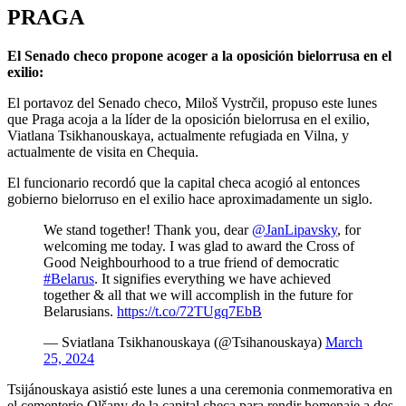
PRAGA
El Senado checo propone acoger a la oposición bielorrusa en el
exilio:
El portavoz del Senado checo, Miloš Vystrčil, propuso este lunes
que Praga acoja a la líder de la oposición bielorrusa en el exilio,
Viatlana Tsikhanouskaya, actualmente refugiada en Vilna, y
actualmente de visita en Chequia.
El funcionario recordó que la capital checa acogió al entonces
gobierno bielorruso en el exilio hace aproximadamente un siglo.
We stand together! Thank you, dear
@JanLipavsky
, for
welcoming me today. I was glad to award the Cross of
Good Neighbourhood to a true friend of democratic
#Belarus
. It signifies everything we have achieved
together & all that we will accomplish in the future for
Belarusians.
https://t.co/72TUgq7EbB
— Sviatlana Tsikhanouskaya (@Tsihanouskaya)
March
25, 2024
Tsijánouskaya asistió este lunes a una ceremonia conmemorativa en
el cementerio Olšany de la capital checa para rendir homenaje a dos