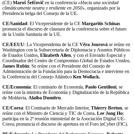
(CE)
Maroš Šefčovič
en la conferencia
«Hacia una sociedad
climáticamente neutra y resiliente en 2050»
, organizado por la
Presidencia belga del Consejo de la UE.
CE/Sanidad
: El Vicepresidente de la CE
Margaritis Schinas
pronuncia el discurso de clausura de la conferencia sobre el futuro
de la Unión Sanitaria de la UE.
CE/EEUU
: La Vicepresidenta de la CE
Vĕra Jourová
se reúne en
Washington con la Subsecretaria de Diplomacia y Asuntos Públicos
de Estados Unidos,
Elizabeth Allen
, y con el Enviado Especial y
Coordinador del Centro de Compromiso Global de Estados Unidos,
James Rubin
; Se reúne con el Presidente del Consejo de
Administración de la Fundación para la Democracia e interviene en
la Conferencia del Consejo Atlántico
Ken Wollack.
CE/Economía
: El comisario de Economía,
Paolo Gentiloni
, se
reúne con la ministra de Economía y Digitalización de la República
de Moldavia,
Alaiba Dumitru
.
CE/Corea
: El Comisario de Mercado Interior,
Thierry Breton
, se
reúne con el Ministro de Ciencia y TIC de Corea,
Lee Jong Ho
;
participa en la 2ª reunión ministerial de la Asociación Digital UE-
Corea; pronuncia el discurso de apertura en el Foro inCyber (FIC).