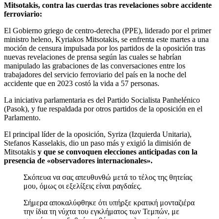
Mitsotakis, contra las cuerdas tras revelaciones sobre accidente
ferroviario:
El Gobierno griego de centro-derecha (PPE), liderado por el primer
ministro heleno, Kyriakos Mitsotakis, se enfrenta este martes a una
moción de censura impulsada por los partidos de la oposición tras
nuevas revelaciones de prensa según las cuales se habrían
manipulado las grabaciones de las conversaciones entre los
trabajadores del servicio ferroviario del país en la noche del
accidente que en 2023 costó la vida a 57 personas.
La iniciativa parlamentaria es del Partido Socialista Panhelénico
(Pasok), y fue respaldada por otros partidos de la oposición en el
Parlamento.
El principal líder de la oposición, Syriza (Izquierda Unitaria),
Stefanos Kasselakis, dio un paso más y exigió la dimisión de
Mitsotakis
y que se convoquen elecciones anticipadas con la
presencia de «observadores internacionales».
Σκόπευα να σας απευθυνθώ μετά το τέλος της θητείας
μου, όμως οι εξελίξεις είναι ραγδαίες.
Σήμερα αποκαλύφθηκε ότι υπήρξε κρατική μονταζιέρα
την ίδια τη νύχτα του εγκλήματος των Τεμπών, με