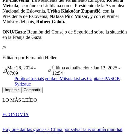
PE/Eslovenia
: La Presidenta del Parlamento Europeo,
Roberta
Metsola
, se reúne en Liubliana con el Presidente de la Asamblea
Nacional de Eslovenia,
Urška Klakočar
Zupančič,
con la
Presidenta de Eslovenia,
Nataša Pirc Musar
, y con el Primer
Ministro del país,
Robert Golob.
ONU/Gaza
: Reunión del Consejo de Seguridad sobre la situación
en la Franja de Gaza.
///
Editado por Fernando Heller
Mar 26, 2024 -
Última actualización: Jan 13, 2025 -
07:09
12:54
Política
Grecia
Kyriakos Mitsotakis
Las Capitales
PASOK
Syriza
ue
Imprimir
Compartir
LO MÁS LEÍDO
ECONOMÍA
Hay que dar las gracias a China por salvar la economía mundial,