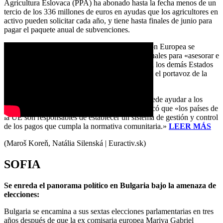
Agricultura Eslovaca (PPA) ha abonado hasta la fecha menos de un
tercio de los 336 millones de euros en ayudas que los agricultores en
activo pueden solicitar cada año, y tiene hasta finales de junio para
pagar el paquete anual de subvenciones.
Consciente de la compleja situación, la Comisión Europea se
mantiene en contacto con las autoridades nacionales para «asesorar e
intercambiar buenas prácticas», al igual que con los demás Estados
miembros, según explicó a Euractiv-Eslovaquia el portavoz de la
Comisión Europea en Bratislava, Olof Gill.
Sin embargo, Bruselas ha subrayado que no puede ayudar a los
agricultores eslovacos en este asunto. Gill explicó que «los países de
la UE son responsables de establecer un sistema de gestión y control
de los pagos que cumpla la normativa comunitaria.»
LEER MÁS
(Maroš Koreň, Natália Silenská | Euractiv.sk)
SOFIA
Se enreda el panorama político en Bulgaria bajo la amenaza de
elecciones:
Bulgaria se encamina a sus sextas elecciones parlamentarias en tres
años después de que la ex comisaria europea Mariya Gabriel