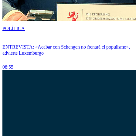
POLÍTICA
ENTREVISTA: «Acabar con Schengen no frenará el populismo»,
advierte Luxemburgo
08:55