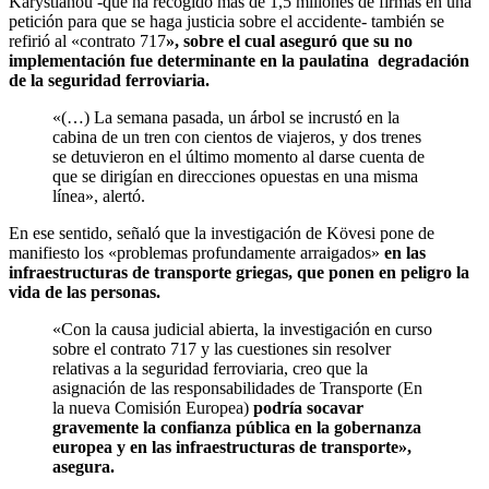
Karystianou -que ha recogido más de 1,5 millones de firmas en una
petición para que se haga justicia sobre el accidente- también se
refirió al «contrato 717
», sobre el cual aseguró que su no
implementación fue determinante en la paulatina degradación
de la seguridad ferroviaria.
«(…) La semana pasada, un árbol se incrustó en la
cabina de un tren con cientos de viajeros, y dos trenes
se detuvieron en el último momento al darse cuenta de
que se dirigían en direcciones opuestas en una misma
línea», alertó.
En ese sentido, señaló que la investigación de Kövesi pone de
manifiesto los «problemas profundamente arraigados»
en las
infraestructuras de transporte griegas, que ponen en peligro la
vida de las personas.
«Con la causa judicial abierta, la investigación en curso
sobre el contrato 717 y las cuestiones sin resolver
relativas a la seguridad ferroviaria, creo que la
asignación de las responsabilidades de Transporte (En
la nueva Comisión Europea)
podría socavar
gravemente la confianza pública en la gobernanza
europea y en las infraestructuras de transporte»,
asegura.