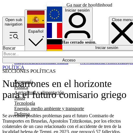
Ga naar de hoofdinhoud
Iniciar sesión
Open sub
Close menu
English
navigation
Español
Français
Has cerrado sesión.
Buscar
Iniciar sesión
Modo oscuro
Deutsch
Acceso
Rapporteur
Economía
Política
Newsletters
Eventos
Trabajo
POLÍTICA
SECCIONES POLÍTICAS
Nubarrones en el horizonte
Economía
Política
para el futuro comisario griego
Agricultura y alimentación
Salud
Tecnología
Energía, medio ambiente y transporte
Defensa
Se avecinan posibles problemas para el futuro Comisario de
Transportes en Bruselas, Apostolos Tzitzikostas, por los efectos
colaterales de un caso relacionado con el accidente de tren de la
localidad helena de Tempi, en 2023, que provocó 57 fallecidos.