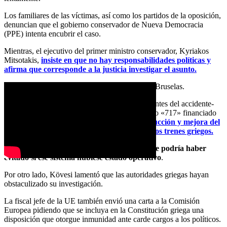
Los familiares de las víctimas, así como los partidos de la oposición,
denuncian que el gobierno conservador de Nueva Democracia
(PPE) intenta encubrir el caso.
Mientras, el ejecutivo del primer ministro conservador, Kyriakos
Mitsotakis,
insiste en que no hay responsabilidades políticas y
afirma que corresponde a la justicia investigar el asunto.
Sin embargo, el caso ha captado la atención de Bruselas.
La fiscal jefe de la UE, Laura Kövesi, inició -antes del accidente-
una investigación sobre un contrato denominado «717» financiado
por la UE y firmado en 2014
para la reconstrucción y mejora del
sistema de señalización y control remoto de los trenes griegos.
Los expertos han sugerido que el accidente se podría haber
evitado si ese sistema hubiese estado operativo
.
Por otro lado, Kövesi lamentó que las autoridades griegas hayan
obstaculizado su investigación.
La fiscal jefe de la UE también envió una carta a la Comisión
Europea pidiendo que se incluya en la Constitución griega una
disposición que otorgue inmunidad ante carde cargos a los políticos.