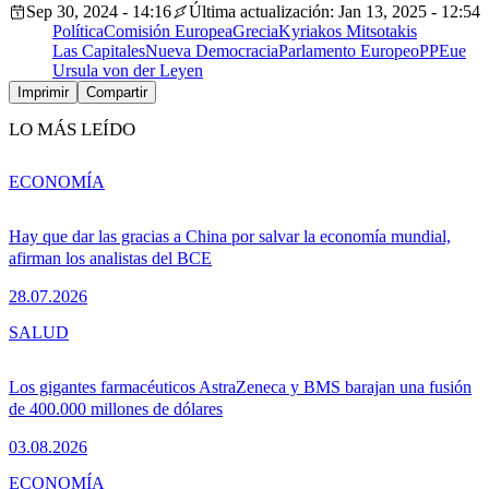
Sep 30, 2024 - 14:16
Última actualización: Jan 13, 2025 - 12:54
Política
Comisión Europea
Grecia
Kyriakos Mitsotakis
Las Capitales
Nueva Democracia
Parlamento Europeo
PPE
ue
Ursula von der Leyen
Imprimir
Compartir
LO MÁS LEÍDO
ECONOMÍA
Hay que dar las gracias a China por salvar la economía mundial,
afirman los analistas del BCE
28.07.2026
SALUD
Los gigantes farmacéuticos AstraZeneca y BMS barajan una fusión
de 400.000 millones de dólares
03.08.2026
ECONOMÍA