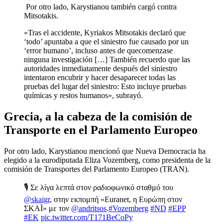
Por otro lado, Karystianou también cargó contra
Mitsotakis.
«Tras el accidente, Kyriakos Mitsotakis declaró que
‘todo’ apuntaba a que el siniestro fue causado por un
‘error humano’, incluso antes de quecomenzase
ninguna investigación […] También recuerdo que las
autoridades inmediatamente después del siniestro
intentaron encubrir y hacer desaparecer todas las
pruebas del lugar del siniestro: Esto incluye pruebas
químicas y restos humanos», subrayó.
Grecia, a la cabeza de la comisión de
Transporte en el Parlamento Europeo
Por otro lado, Karystianou mencionó que Nueva Democracia ha
elegido a la eurodiputada Eliza Vozemberg, como presidenta de la
comisión de Transportes del Parlamento Europeo (TRAN).
🎙️ Σε λίγα λεπτά στον ραδιοφωνικό σταθμό του
@skaigr
, στην εκπομπή «Euranet, η Ευρώπη στον
ΣΚΑΪ» με τον
@andritsos
.
#Vozemberg
#ND
#EPP
#EK
pic.twitter.com/T171BeCoPy