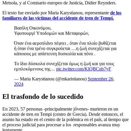
Metsola, y al Comisario europeo de Justicia, Didier Reynders.
El texto fue enviado por Maria Karystianou, representante
de los
familiares de las víctimas del accidente de tren de Tempi.
Βασίλη Οικονόμου,
Υφυπουργέ Υποδομών και Μεταφορών,
Όταν ένα αεροπλάνο πέφτει , όταν ένα πλοίο βυθίζεται
ή όταν ένα τρένο συγκρούεται …η ζωή συνεχίζεται για
κάποιους με απίστευτη δυσκολία και πόνο .
Το ίδιο δύσκολα συνεχίζεται όμως η ζωή και για τους
εμπλεκόμενους της…
pic.twitter.com/KlQBCnb7yF
— Maria Karystianou (@mkaristianou)
September 26,
2024
El trasfondo de lo sucedido
En 2023, 57 personas -principalmente jóvenes- murieron en un
accidente de tren en Tempi (centro de Grecia). Desde entonces, el
asunto ha estado en el centro de la polémica en el país, al tiempo que
el proceso judicial para procesar a los responsables avanza muy
lentamente.