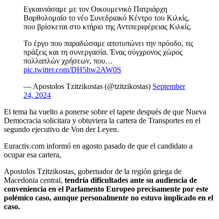
Εγκαινιάσαμε με τον Οικουμενικό Πατριάρχη
Βαρθολομαίο το νέο Συνεδριακό Κέντρο του Κιλκίς,
που βρίσκεται στο κτήριο της Αντιπεριφέρειας Κιλκίς.
Το έργο που παραδώσαμε αποτυπώνει την πρόοδο, τις
πράξεις και τη συνεργασία. Ένας σύγχρονος χώρος
πολλαπλών χρήσεων, που…
pic.twitter.com/DH5hw2AW0S
— Apostolos Tzitzikostas (@tzitzikostas)
September
24, 2024
El tema ha vuelto a ponerse sobre el tapete después de que Nueva
Democracia solicitara y obtuviera la cartera de Transportes en el
segundo ejecutivo de Von der Leyen.
Euractiv.com informó en agosto pasado de que el candidato a
ocupar esa cartera,
Apostolos Tzitzikostas, gobernador de la región griega de
Macedonia central,
tendría dificultades ante su audiencia de
conveniencia en el Parlamento Europeo precisamente por este
polémico caso, aunque personalmente no estuvo implicado en el
caso.