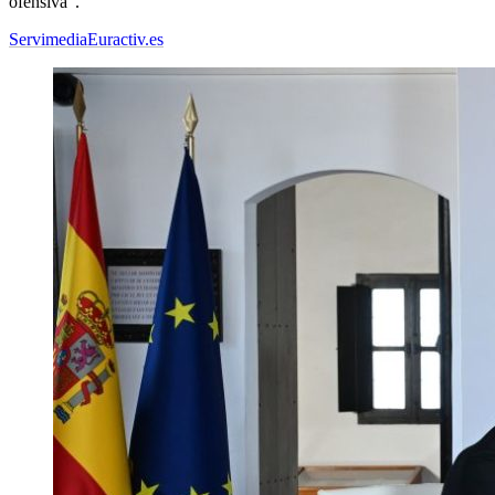
ofensiva".
Servimedia
Euractiv.es