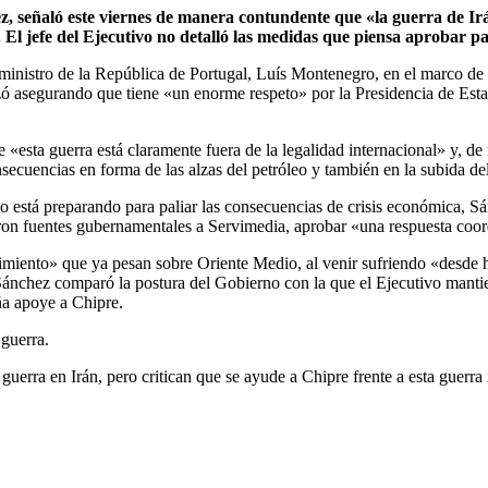
, señaló este viernes de manera contundente que «la guerra de Ir
. El jefe del Ejecutivo no detalló las medidas que piensa aprobar par
 ministro de la República de Portugal, Luís Montenegro, en el marco d
zó asegurando que tiene «un enorme respeto» por la Presidencia de Est
 «esta guerra está claramente fuera de la legalidad internacional» y, d
secuencias en forma de las alzas del petróleo y también en la subida del
vo está preparando para paliar las consecuencias de crisis económica, S
aron fuentes gubernamentales a Servimedia, aprobar «una respuesta coo
imiento» que ya pesan sobre Oriente Medio, al venir sufriendo «desde h
Sánchez comparó la postura del Gobierno con la que el Ejecutivo manti
aña apoye a Chipre.
 guerra.
guerra en Irán, pero critican que se ayude a Chipre frente a esta guerra 