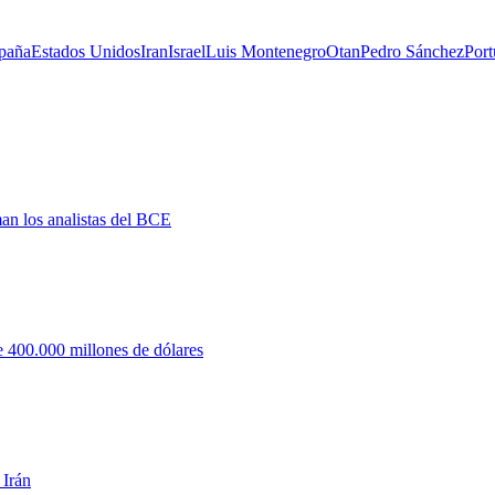
paña
Estados Unidos
Iran
Israel
Luis Montenegro
Otan
Pedro Sánchez
Port
man los analistas del BCE
 400.000 millones de dólares
 Irán