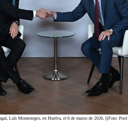
tugal, Luís Montenegro, en Huelva, el 6 de marzo de 2026. [(Foto: Pool