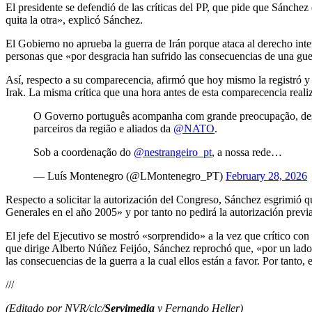
El presidente se defendió de las críticas del PP, que pide que Sánche
quita la otra», explicó Sánchez.
El Gobierno no aprueba la guerra de Irán porque ataca al derecho inte
personas que «por desgracia han sufrido las consecuencias de una gu
Así, respecto a su comparecencia, afirmó que hoy mismo la registró y 
Irak. La misma crítica que una hora antes de esta comparecencia reali
O Governo português acompanha com grande preocupação, desde
parceiros da região e aliados da
@NATO
.
Sob a coordenação do
@nestrangeiro_pt
, a nossa rede…
— Luís Montenegro (@LMontenegro_PT)
February 28, 2026
Respecto a solicitar la autorización del Congreso, Sánchez esgrimió 
Generales en el año 2005» y por tanto no pedirá la autorización previa
El jefe del Ejecutivo se mostró «sorprendido» a la vez que crítico co
que dirige Alberto Núñez Feijóo, Sánchez reprochó que, «por un lado,
las consecuencias de la guerra a la cual ellos están a favor. Por tanto, 
///
(Editado por NVR/clc/
Servimedia
y Fernando Heller)