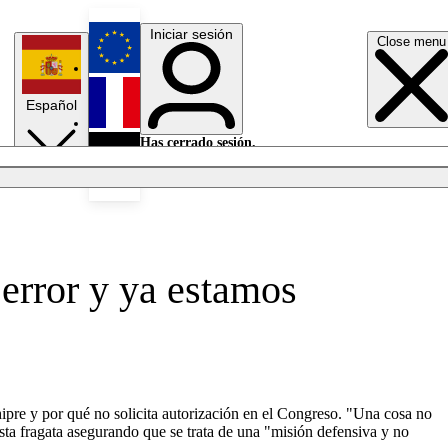
Iniciar sesión
Close menu
English
Español
Français
Has cerrado sesión.
Iniciar sesión
Modo oscuro
Deutsch
 error y ya estamos
hipre y por qué no solicita autorización en el Congreso. "Una cosa no
esta fragata asegurando que se trata de una "misión defensiva y no