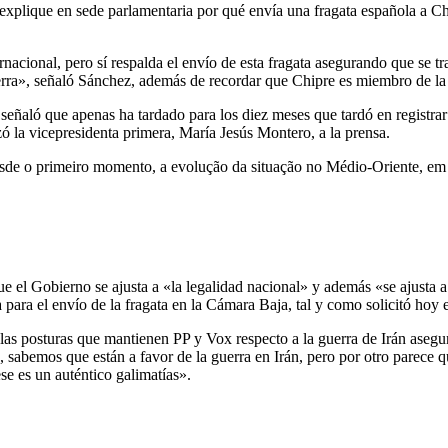
z explique en sede parlamentaria por qué envía una fragata española a C
rnacional, pero sí respalda el envío de esta fragata asegurando que se 
erra», señaló Sánchez, además de recordar que Chipre es miembro de l
señaló que apenas ha tardado para los diez meses que tardó en registrar
zó la vicepresidenta primera, María Jesús Montero, a la prensa.
 o primeiro momento, a evolução da situação no Médio-Oriente, em c
que el Gobierno se ajusta a «la legalidad nacional» y además «se ajusta
 para el envío de la fragata en la Cámara Baja, tal y como solicitó hoy e
n las posturas que mantienen PP y Vox respecto a la guerra de Irán aseg
 sabemos que están a favor de la guerra en Irán, pero por otro parece 
ese es un auténtico galimatías».