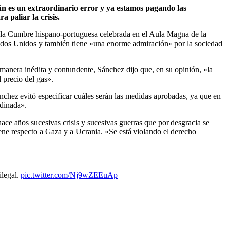
án es un extraordinario error y ya estamos pagando las
a paliar la crisis.
e la Cumbre hispano-portuguesa celebrada en el Aula Magna de la
ados Unidos y también tiene «una enorme admiración» por la sociedad
e manera inédita y contundente, Sánchez dijo que, en su opinión, «la
 precio del gas».
ánchez evitó especificar cuáles serán las medidas aprobadas, ya que en
rdinada».
ace años sucesivas crisis y sucesivas guerras que por desgracia se
ene respecto a Gaza y a Ucrania. «Se está violando el derecho
ilegal.
pic.twitter.com/Nj9wZEEuAp