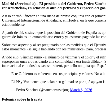
Madrid (Servimedia) – El presidente del Gobierno, Pedro Sánchez
consecuencias», en relación al alza del petróleo y el precio del gas
Así lo afirmó Sánchez en una rueda de prensa conjunta con el primer
Universidad Internacional de Andalucía, en Huelva, en la que comen
estadounidense.
A partir de ahí, sostuvo que la posición del Gobierno de España es que
guerra de Irán es un extraordinario error y ya estamos pagando las con
Sobre este aspecto y al ser preguntado por las medidas que el Ejecuti
estos momentos «se sigue hablando con los ministerios» para, precis
A todo ello, Sánchez sumó «el número de víctimas y el dolor y el sufr
superponen unas a otras dando una continuidad a esa inestabilidad». 
internacional en todos los casos», reiteró, pero ello no quita que Esp
Este Gobierno es coherente en sus principios y valores: No a la
El PP y Vox tienen que aclarar su galimatías: por qué apoyan la 
— Pedro Sánchez (@sanchezcastejon)
March 6, 2026
Polémica sobre la fragata