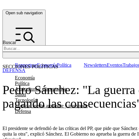
Open sub navigation
Buscar
Rapporteur
Economía
Política
Newsletters
Eventos
Trabajo
SECCIONES POLÍTICAS
DEFENSA
Economía
Política
Pedro Sánchez: "La guerra d
Agricultura y alimentación
Salud
pagando las consecuencias
Tecnología
Energía, medio ambiente y transporte
Defensa
El presidente se defendió de las críticas del PP, que pide que Sánche
quita la otra", explicó Sánchez. El Gobierno no aprueba la guerra de I