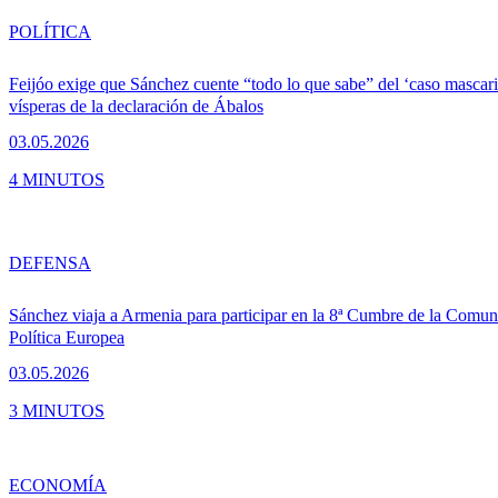
POLÍTICA
Feijóo exige que Sánchez cuente “todo lo que sabe” del ‘caso mascaril
vísperas de la declaración de Ábalos
03.05.2026
4 MINUTOS
DEFENSA
Sánchez viaja a Armenia para participar en la 8ª Cumbre de la Comu
Política Europea
03.05.2026
3 MINUTOS
ECONOMÍA