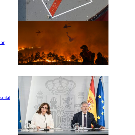
nor
spital