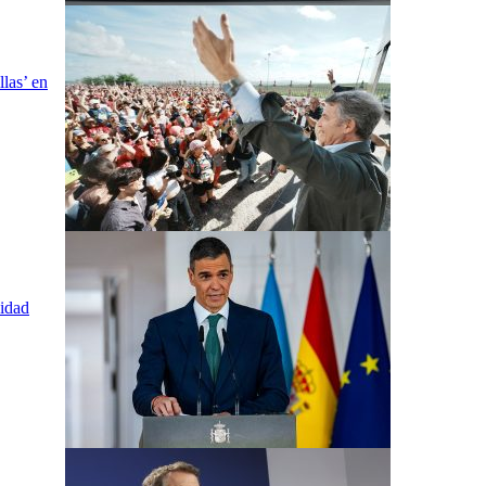
las’ en
nidad