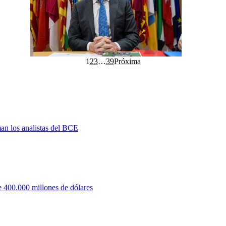
1
2
3
…
39
Próxima
man los analistas del BCE
 400.000 millones de dólares