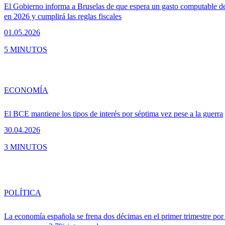
El Gobierno informa a Bruselas de que espera un gasto computable d
en 2026 y cumplirá las reglas fiscales
01.05.2026
5 MINUTOS
ECONOMÍA
El BCE mantiene los tipos de interés por séptima vez pese a la guerra
30.04.2026
3 MINUTOS
POLÍTICA
La economía española se frena dos décimas en el primer trimestre por 