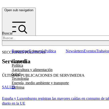
Open sub navigation
Buscar
Rapporteur
Economía
Política
Newsletters
Eventos
Trabajo
SECCIONES POLÍTICAS
Servimedia
Economía
Política
Agricultura y alimentación
Salud
ÚLTIMAS PUBLICACIONES DE SERVIMEDIA
Tecnología
Energía, medio ambiente y transporte
SALUD
Defensa
España y Luxemburgo registran las mayores caídas en consumo de ta
diario en la UE